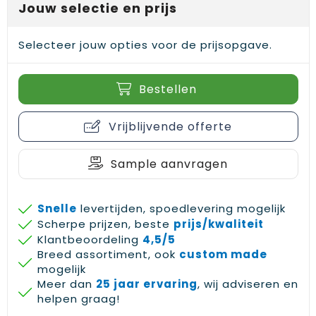
Jouw selectie en prijs
Gehoorbescherming
Schoenentassen
Medailles en prijzen
Schoudertassen
Nekwarmers
Selecteer jouw opties voor de prijsopgave.
Sporttassen
Hoofdbanden
Bestellen
Strandtassen
Caps, hoeden en mutsen
Vrijblijvende offerte
Toilettassen
Yoga en sportmatten
Sample aanvragen
Trolleys
Waterbestendige tassen
Snelle
levertijden, spoedlevering mogelijk
Scherpe prijzen, beste
prijs/kwaliteit
Reistassensets
Klantbeoordeling
4,5/5
Breed assortiment, ook
custom made
mogelijk
Meer dan
25 jaar ervaring
, wij adviseren en
helpen graag!