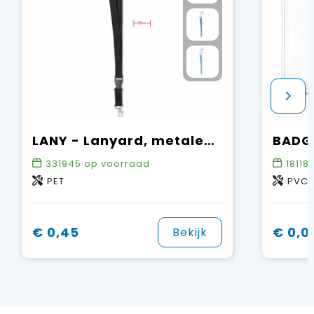
LANY - Lanyard, metalen haak. 20 mm
331945
op voorraad
18118
PET
PVC
€ 0,45
€ 0,0
Bekijk