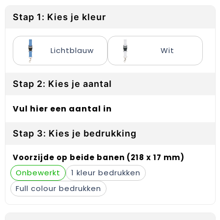
Reflecterende vesten
Sweaters
Laptop hoezen en tassen
Lanyards
Stap 1: Kies je kleur
Regenkleding
T-Shirts
Lunchtassen
Plakstrips voor op de telefoon
Restauranttextiel
Vesten
Matrozentassen
Polsbandjes
Lichtblauw
Wit
Schoenen
Opbergtassen
Sleutelhangers
Stap 2: Kies je aantal
Schorten en Sloven
Opvouwbare tassen
PBM's
Vul hier een aantal in
Sweaters
Papieren tassen
Handwaaiers
Stap 3: Kies je bedrukking
T-Shirts
Picknicktassen en manden
Zadelhoezen
Voorzijde op beide banen (218 x 17 mm)
Veiligheidsvesten en Veiligheidshesjes
Promotietassen
Frisbees
Onbewerkt
1
Vesten
Reistassen
Telefoonhoesjes
Full colour
Werkkleding sets
Rugzakken
Spelden en buttons