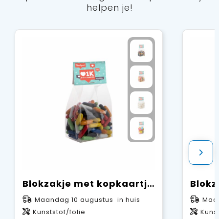
helpen je!
Blokzakje met kopkaartje en 150 gram snoep
Maandag 10 augustus in huis
Maan
Kunststof/folie
Kunst