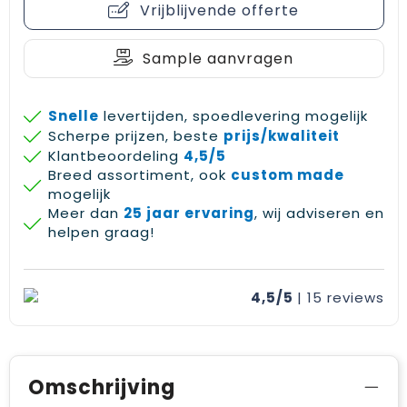
Vrijblijvende offerte
Gehoorbescherming
Schoenentassen
Medailles en prijzen
Schoudertassen
Nekwarmers
Sample aanvragen
Sporttassen
Hoofdbanden
Snelle
levertijden, spoedlevering mogelijk
Scherpe prijzen, beste
prijs/kwaliteit
Strandtassen
Caps, hoeden en mutsen
Klantbeoordeling
4,5/5
Breed assortiment, ook
custom made
Toilettassen
Yoga en sportmatten
mogelijk
Meer dan
25 jaar ervaring
, wij adviseren en
Trolleys
helpen graag!
Waterbestendige tassen
4,5/5
| 15
reviews
Reistassensets
Omschrijving