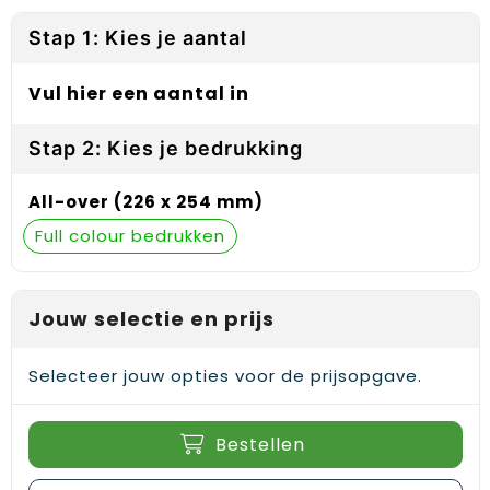
Reflecterende vesten
Sweaters
Laptop hoezen en tassen
Lanyards
Stap 1: Kies je aantal
Regenkleding
T-Shirts
Lunchtassen
Plakstrips voor op de telefoon
Vul hier een aantal in
Restauranttextiel
Vesten
Matrozentassen
Polsbandjes
Stap 2: Kies je bedrukking
Schoenen
Opbergtassen
Sleutelhangers
All-over (226 x 254 mm)
Schorten en Sloven
Opvouwbare tassen
PBM's
Full colour
Sweaters
Papieren tassen
Handwaaiers
T-Shirts
Picknicktassen en manden
Zadelhoezen
Jouw selectie en prijs
Veiligheidsvesten en Veiligheidshesjes
Promotietassen
Frisbees
Selecteer jouw opties voor de prijsopgave.
Vesten
Reistassen
Telefoonhoesjes
Bestellen
Werkkleding sets
Rugzakken
Spelden en buttons