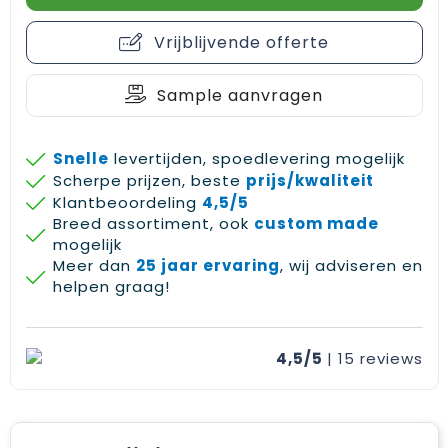
Gehoorbescherming
Schoenentassen
Medailles en prijzen
Vrijblijvende offerte
Schoudertassen
Nekwarmers
Sample aanvragen
Sporttassen
Hoofdbanden
Strandtassen
Caps, hoeden en mutsen
Snelle
levertijden, spoedlevering mogelijk
Scherpe prijzen, beste
prijs/kwaliteit
Toilettassen
Yoga en sportmatten
Klantbeoordeling
4,5/5
Breed assortiment, ook
custom made
mogelijk
Trolleys
Meer dan
25 jaar ervaring
, wij adviseren en
helpen graag!
Waterbestendige tassen
Reistassensets
4,5/5
| 15
reviews