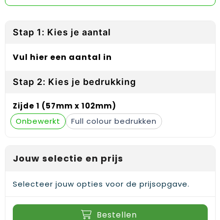
Reflecterende vesten
Sweaters
Laptop hoezen en tassen
Lanyards
Regenkleding
T-Shirts
Lunchtassen
Plakstrips voor op de telefoon
Stap 1: Kies je aantal
Restauranttextiel
Vesten
Matrozentassen
Polsbandjes
Vul hier een aantal in
Schoenen
Opbergtassen
Sleutelhangers
Stap 2: Kies je bedrukking
Schorten en Sloven
Opvouwbare tassen
PBM's
Zijde 1 (57mm x 102mm)
Sweaters
Papieren tassen
Handwaaiers
Onbewerkt
Full colour
T-Shirts
Picknicktassen en manden
Zadelhoezen
Jouw selectie en prijs
Veiligheidsvesten en Veiligheidshesjes
Promotietassen
Frisbees
Vesten
Reistassen
Telefoonhoesjes
Selecteer jouw opties voor de prijsopgave.
Werkkleding sets
Rugzakken
Spelden en buttons
Bestellen