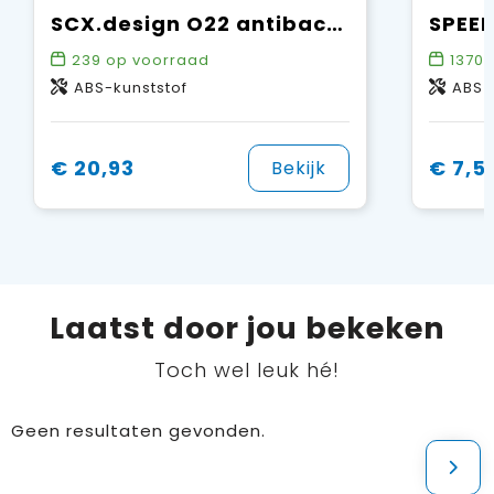
SCX.design O22 antibacteriële draadloze muis met oplichtend logo
239
op voorraad
1370
o
ABS-kunststof
ABS
€ 20,93
€ 7,5
Bekijk
Laatst door jou bekeken
Toch wel leuk hé!
Geen resultaten gevonden.