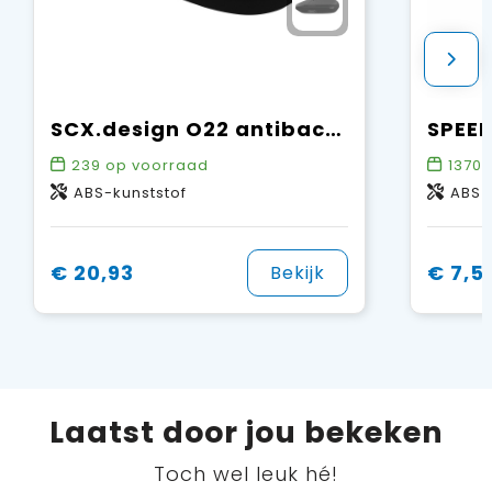
SCX.design O22 antibacteriële draadloze muis met oplichtend logo
239
op voorraad
1370
o
ABS-kunststof
ABS
€ 20,93
€ 7,5
Bekijk
Laatst door jou bekeken
Toch wel leuk hé!