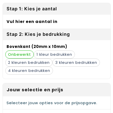
Reflecterende vesten
Sweaters
Laptop hoezen en tassen
Lanyards
Stap 1: Kies je aantal
Regenkleding
T-Shirts
Lunchtassen
Plakstrips voor op de telefoon
Vul hier een aantal in
Restauranttextiel
Vesten
Matrozentassen
Polsbandjes
Stap 2: Kies je bedrukking
Schoenen
Opbergtassen
Sleutelhangers
Bovenkant (20mm x 10mm)
Schorten en Sloven
Opvouwbare tassen
PBM's
Onbewerkt
1
Sweaters
Papieren tassen
Handwaaiers
2
3
T-Shirts
Picknicktassen en manden
Zadelhoezen
4
Veiligheidsvesten en Veiligheidshesjes
Promotietassen
Frisbees
Jouw selectie en prijs
Vesten
Reistassen
Telefoonhoesjes
Selecteer jouw opties voor de prijsopgave.
Werkkleding sets
Rugzakken
Spelden en buttons