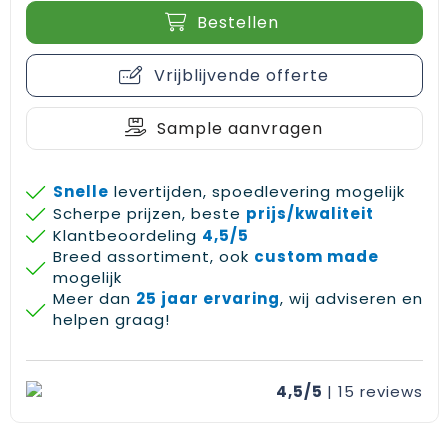
Gehoorbescherming
Schoenentassen
Medailles en prijzen
Bestellen
Schoudertassen
Nekwarmers
Vrijblijvende offerte
Sporttassen
Hoofdbanden
Sample aanvragen
Strandtassen
Caps, hoeden en mutsen
Snelle
levertijden, spoedlevering mogelijk
Toilettassen
Yoga en sportmatten
Scherpe prijzen, beste
prijs/kwaliteit
Klantbeoordeling
4,5/5
Trolleys
Breed assortiment, ook
custom made
mogelijk
Waterbestendige tassen
Meer dan
25 jaar ervaring
, wij adviseren en
helpen graag!
Reistassensets
4,5/5
| 15
reviews