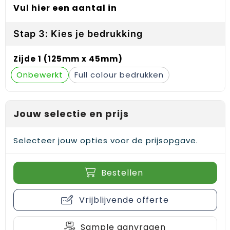
Vul hier een aantal in
Gehoorbescherming
Schoenentassen
Medailles en prijzen
Schoudertassen
Nekwarmers
Stap 3: Kies je bedrukking
Sporttassen
Hoofdbanden
Zijde 1 (125mm x 45mm)
Onbewerkt
Full colour
Strandtassen
Caps, hoeden en mutsen
Toilettassen
Yoga en sportmatten
Jouw selectie en prijs
Trolleys
Selecteer jouw opties voor de prijsopgave.
Waterbestendige tassen
Bestellen
Reistassensets
Vrijblijvende offerte
Sample aanvragen