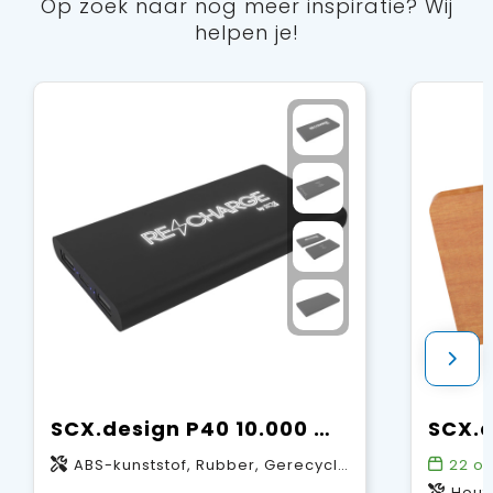
Op zoek naar nog meer inspiratie? Wij
helpen je!
SCX.design P40 10.000 mAh draadloze rubberen powerbank met oplichtend
ABS-kunststof, Rubber, Gerecycled PET-kunststof
22
op
Hout,