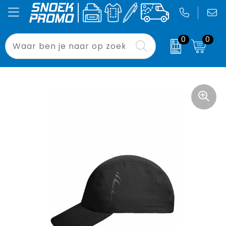
0
0
Been- en voetbescherming
Badtextiel en Douche
Accessoires voor tassen
Laptoptassen
Drukwerk
Relatiegeschenken
Bodywarmers
Blazers
Aktetassen
Opvouwbare tassen
Signing
Pasen
Broeken en Rokken
Bodywarmers
Autotassen
Tablethoezen
Binnenreclame
Bloemen, planten en bomen
Caps, Hoeden en Mutsen
Broeken en Rokken
Boodschappentassen
Waterdichte tassen
Custom Made
Drukwerk
E.H.B.O.
Caps, Hoeden en Mutsen
Crossbody tassen
Paraplu's
Binnenreclame
Gereedschap
Dekens, Fleecedekens en Kussens
Documententassen
Strandstoelen
Buitenreclame
Gilets
Gezichtsmaskers en mondkapjes
Draagtassen
Blikkoelers
Sport
Handschoenen en Sjaals
Gilets
Duffeltassen
Zonneschermen
Werkkleding