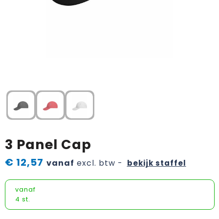
Horeca textiel en accessoires
Handschoenen en Sjaals
Fietstassen
Luchtverfrissers
Textiel
Hoteltextiel
Jassen
Golftassen
Bagageriemen
Tassen
Jassen
Kledingaccessoires
Goodiebags
Handdoeken en strandlakens
Brievenbuspakketten
Kledingaccessoires
Ondergoed, Sokken en Nachtkleding
Heuptassen
Kleden
Ondergoed en Sokken
Overhemden
Jute tassen
Dekens
Overalls
Peuters en Baby's
Katoenen draagtassen
Speelkaarten
3 Panel Cap
Overhemden
Polo's
Kledingtassen
Memo's
€ 12,57
vanaf
excl. btw -
bekijk staffel
Polo's
Regenkleding
Koeltassen en Koelboxen
Promo rugzakjes
vanaf
Reflecterende polo's
Schoenen
Koffers en Trolleys
Bandana's
4 st.