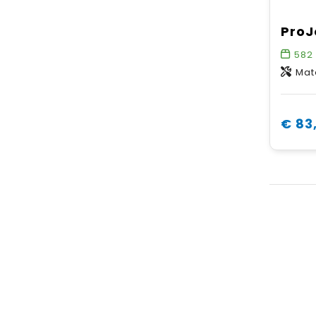
582
Materiaal 1: 6
€ 83