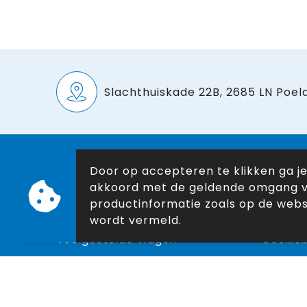
Slachthuiskade 22B, 2685 LN Poeld
Door op accepteren te klikken ga j
Klantenservice
Veilig
akkoord met de geldende omgang 
Nieuwsbrief
Algeme
productinformatie zoals op de webs
Contact
Privacyv
wordt vermeld.
Veelgestelde vragen
Cookieb
Over ons
Disclai