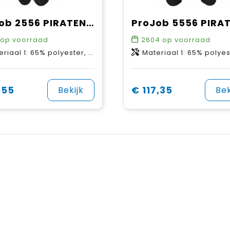
ProJob 2556 PIRATENBROEK STRETCH DAMES
op voorraad
2604
op voorraad
5% polyester, 32% katoen, 3% EOL - 220 g/m2 Materiaal 2: 91,5% nylon, 8,5% spandex
Materiaal 1: 65% polyester, 35% katoen, 240g/m² Materiaal 2: 100% polyester, 210g/m² Materiaal 3: 91,5% nylon, 8,5% spandex, 240g/m² Materiaal 4: 100% polyamide, 230g/m² Verstevi
,55
€ 117,35
Bekijk
Bek