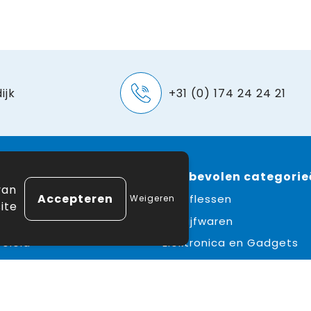
ijk
+31 (0) 174 24 24 21
e
 winkelen
Aanbevolen categorie
van
ne voorwaarden
Drinkflessen
Weigeren
ite
erklaring
Schrijfwaren
eleid
Elektronica en Gadgets
mer
Draagtassen