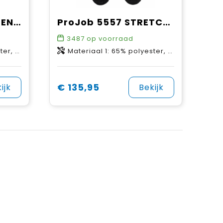
ProJob 5556 PIRATENBROEK STRETCH
ProJob 5557 STRETCH PIRATENBROEK MET KNIEZAKKEN EN SPIJKERZAKKEN
3487
op voorraad
gingen: 89% Cordura®, 11% spandex
Materiaal 1: 65% polyester, 35% katoen, 270 g/m² Materiaal 2: 91% nylon, 9% spandex rib stop, 248 g/m² Materiaal 3: 91,5% nylon, 8,5% spandex, 245 g/m² Materiaal 4: 96% nylon, 4% elastane, 238 g/m² Verstevigingen: 100% Cordura®, Kevlar®
€ 135,95
ijk
Bekijk