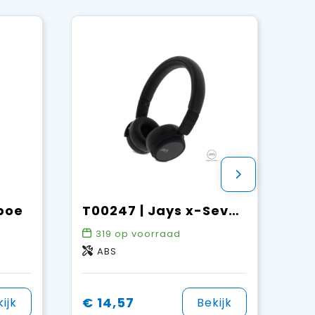
boe
T00247 | Jays x-Seven bluetooth hoofdtelefoon
319
op voorraad
ABS
€ 14,57
ijk
Bekijk