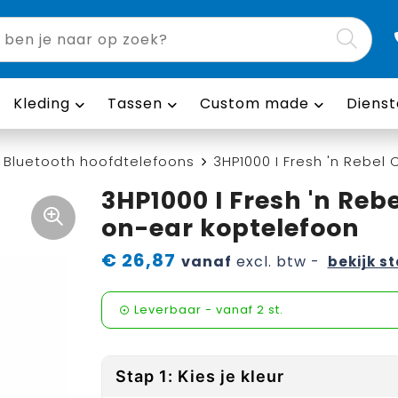
Kleding
Tassen
Custom made
Dienst
Bluetooth hoofdtelefoons
3HP1000 I Fresh 'n Rebe
3HP1000 I Fresh 'n Reb
on-ear koptelefoon
€ 26,87
vanaf
excl. btw -
bekijk st
Leverbaar
-
vanaf
2 st.
Stap 1: Kies je kleur