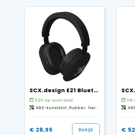
SCX.design E21 Bluetooth® koptelefoon
520
op voorraad
116
ABS-kunststof, Rubber, Gerecycled PET-kunststof
ABS-k
€ 28,95
€ 52
Bekijk