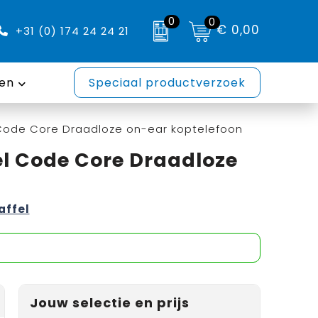
0
0
€ 0,00
+31 (0) 174 24 24 21
en
Speciaal productverzoek
l Code Core Draadloze on-ear koptelefoon
el Code Core Draadloze
affel
Jouw selectie en prijs