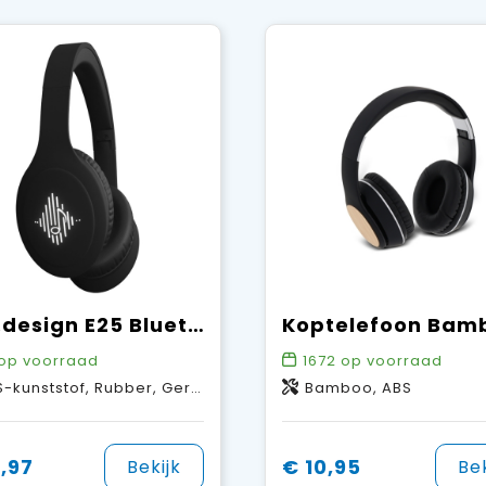
SCX.design E25 Bluetooth® koptelefoon met ANC
Koptelefoon Bam
op voorraad
1672
op voorraad
unststof, Rubber, Gerecycled PET-kunststof
Bamboo, ABS
,97
€ 10,95
Bekijk
Bek