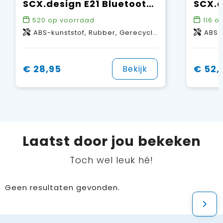
SCX.design E21 Bluetooth® koptelefoon
520
op voorraad
116
op
ABS-kunststof, Rubber, Gerecycled PET-kunststof
ABS-kun
€ 28,95
€ 52,
Bekijk
Laatst door jou bekeken
Toch wel leuk hé!
Geen resultaten gevonden.