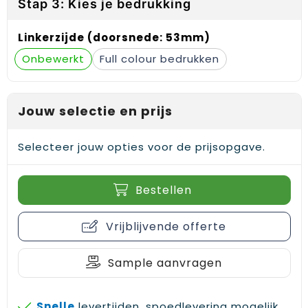
Stap 3: Kies je bedrukking
Gehoorbescherming
Schoenentassen
Medailles en prijzen
Linkerzijde (doorsnede: 53mm)
Schoudertassen
Nekwarmers
Onbewerkt
Full colour
Sporttassen
Hoofdbanden
Strandtassen
Caps, hoeden en mutsen
Jouw selectie en prijs
Toilettassen
Yoga en sportmatten
Selecteer jouw opties voor de prijsopgave.
Trolleys
Bestellen
Waterbestendige tassen
Vrijblijvende offerte
Reistassensets
Sample aanvragen
Snelle
levertijden, spoedlevering mogelijk