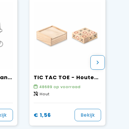
THREENATS - Set van 3 denkspelletjes
TIC TAC TOE - Houten boter-kaas-eieren
48689
op voorraad
Hout
€ 1,56
ijk
Bekijk