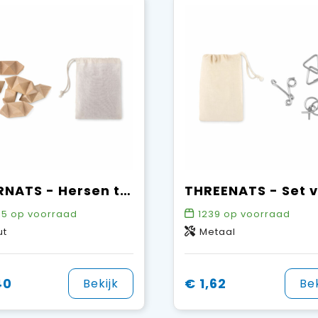
STARNATS - Hersen teaser
15
op voorraad
1239
op voorraad
ut
Metaal
40
€ 1,62
Bekijk
Bek