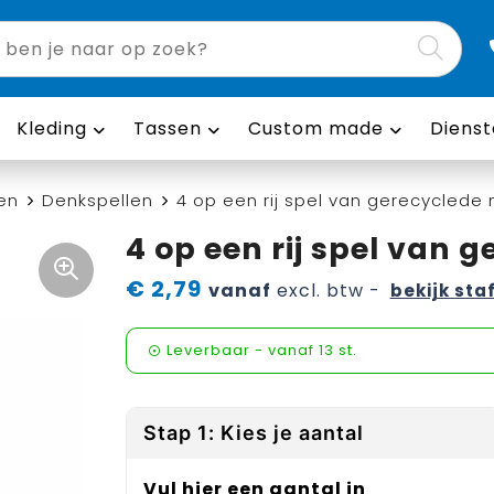
Kleding
Tassen
Custom made
Dienst
en
Denkspellen
4 op een rij spel van gerecyclede
4 op een rij spel van 
€ 2,79
vanaf
excl. btw -
bekijk sta
Leverbaar
-
vanaf
13 st.
Stap 1: Kies je aantal
Vul hier een aantal in