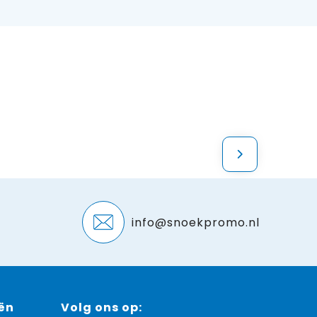
info@snoekpromo.nl
ën
Volg ons op: