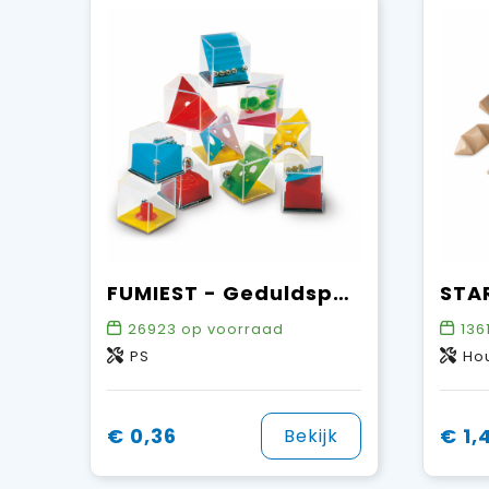
FUMIEST - Geduldspelletjes
26923
op voorraad
136
PS
Ho
€ 0,36
€ 1,
Bekijk