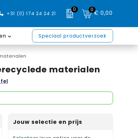
0
0
€ 0,00
+31 (0) 174 24 24 21
en
Speciaal productverzoek
 materialen
gerecyclede materialen
ffel
Jouw selectie en prijs
Selecteer jouw opties voor de