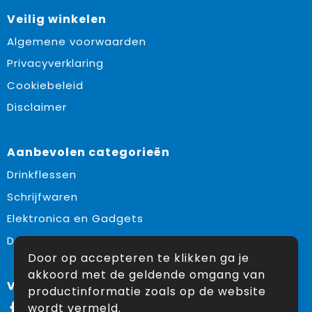
Veilig winkelen
Algemene voorwaarden
Privacyverklaring
Cookiebeleid
Disclaimer
Aanbevolen categorieën
Drinkflessen
Schrijfwaren
Elektronica en Gadgets
Draagtassen
Door op accepteren te klikken ga je
akkoord met de geldende omgang van
Volg ons op:
productinformatie zoals op de website
wordt vermeld.
Facebook