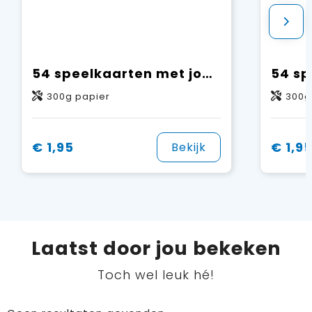
54 speelkaarten met jouw design aan één zijde
300g papier
300g
€ 1,95
€ 1,9
Bekijk
Laatst door jou bekeken
Toch wel leuk hé!