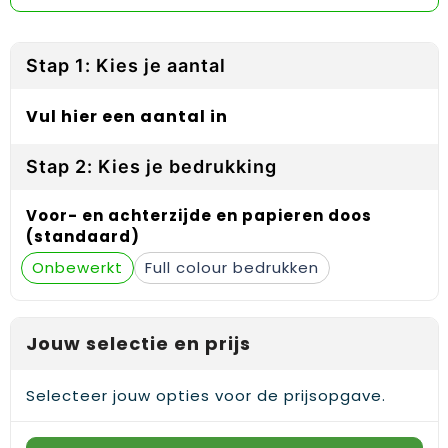
Reflecterende vesten
Sweaters
Laptop hoezen en tassen
Lanyards
Regenkleding
T-Shirts
Lunchtassen
Plakstrips voor op de telefoon
Stap 1: Kies je aantal
Restauranttextiel
Vesten
Matrozentassen
Polsbandjes
Vul hier een aantal in
Schoenen
Opbergtassen
Sleutelhangers
Stap 2: Kies je bedrukking
Schorten en Sloven
Opvouwbare tassen
PBM's
Voor- en achterzijde en papieren doos
Sweaters
Papieren tassen
Handwaaiers
(standaard)
Onbewerkt
Full colour
T-Shirts
Picknicktassen en manden
Zadelhoezen
Veiligheidsvesten en Veiligheidshesjes
Promotietassen
Frisbees
Jouw selectie en prijs
Vesten
Reistassen
Telefoonhoesjes
Selecteer jouw opties voor de prijsopgave.
Werkkleding sets
Rugzakken
Spelden en buttons