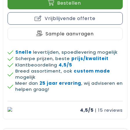
Bestellen
Gehoorbescherming
Schoenentassen
Medailles en prijzen
Schoudertassen
Nekwarmers
Vrijblijvende offerte
Sporttassen
Hoofdbanden
Sample aanvragen
Strandtassen
Caps, hoeden en mutsen
Snelle
levertijden, spoedlevering mogelijk
Toilettassen
Yoga en sportmatten
Scherpe prijzen, beste
prijs/kwaliteit
Klantbeoordeling
4,5/5
Breed assortiment, ook
custom made
Trolleys
mogelijk
Meer dan
25 jaar ervaring
, wij adviseren en
Waterbestendige tassen
helpen graag!
Reistassensets
4,5/5
| 15
reviews