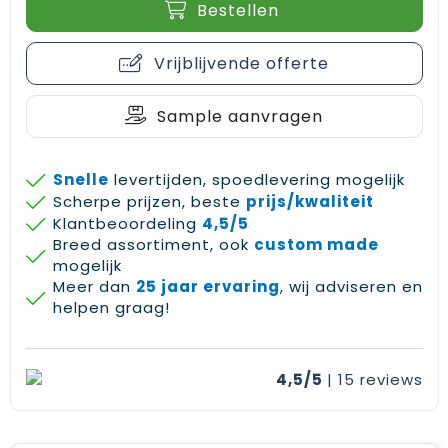
Bestellen
Gehoorbescherming
Schoenentassen
Medailles en prijzen
Schoudertassen
Nekwarmers
Vrijblijvende offerte
Sporttassen
Hoofdbanden
Sample aanvragen
Strandtassen
Caps, hoeden en mutsen
Snelle
levertijden, spoedlevering mogelijk
Toilettassen
Yoga en sportmatten
Scherpe prijzen, beste
prijs/kwaliteit
Klantbeoordeling
4,5/5
Breed assortiment, ook
custom made
Trolleys
mogelijk
Meer dan
25 jaar ervaring
, wij adviseren en
Waterbestendige tassen
helpen graag!
Reistassensets
4,5/5
| 15
reviews