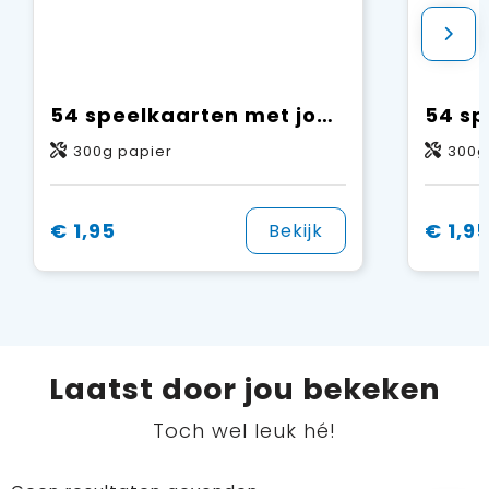
54 speelkaarten met jouw design aan één zijde
300g papier
300g
€ 1,95
€ 1,9
Bekijk
Laatst door jou bekeken
Toch wel leuk hé!