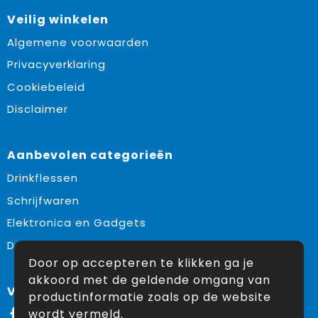
Veilig winkelen
Algemene voorwaarden
Privacyverklaring
Cookiebeleid
Disclaimer
Aanbevolen categorieën
Drinkflessen
Schrijfwaren
Elektronica en Gadgets
Draagtassen
Door op accepteren te klikken ga je
akkoord met de geldende omgang van
Volg ons op:
productinformatie zoals op de website
wordt vermeld.
Facebook