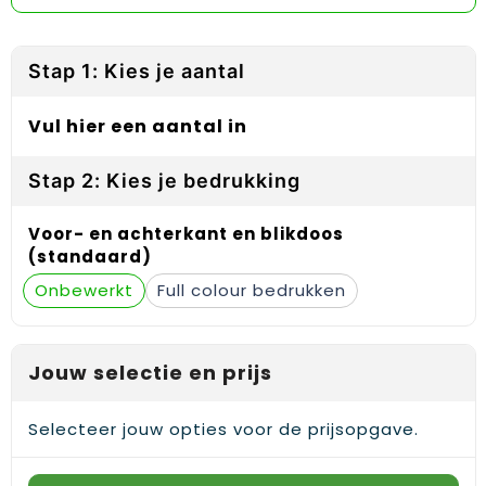
Reflecterende vesten
Sweaters
Laptop hoezen en tassen
Lanyards
Regenkleding
T-Shirts
Lunchtassen
Plakstrips voor op de telefoon
Stap 1: Kies je aantal
Restauranttextiel
Vesten
Matrozentassen
Polsbandjes
Vul hier een aantal in
Schoenen
Opbergtassen
Sleutelhangers
Stap 2: Kies je bedrukking
Schorten en Sloven
Opvouwbare tassen
PBM's
Voor- en achterkant en blikdoos
Sweaters
Papieren tassen
Handwaaiers
(standaard)
Onbewerkt
Full colour
T-Shirts
Picknicktassen en manden
Zadelhoezen
Veiligheidsvesten en Veiligheidshesjes
Promotietassen
Frisbees
Jouw selectie en prijs
Vesten
Reistassen
Telefoonhoesjes
Selecteer jouw opties voor de prijsopgave.
Werkkleding sets
Rugzakken
Spelden en buttons