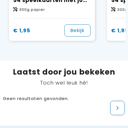
54 speelkaarten met jouw design aan één zijde
300g papier
300g
€ 1,95
€ 1,9
Bekijk
Laatst door jou bekeken
Toch wel leuk hé!
Geen resultaten gevonden.