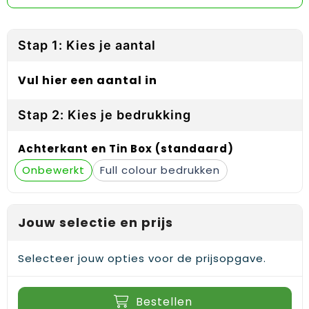
Reflecterende vesten
Sweaters
Laptop hoezen en tassen
Lanyards
Regenkleding
T-Shirts
Lunchtassen
Plakstrips voor op de telefoon
Stap 1: Kies je aantal
Restauranttextiel
Vesten
Matrozentassen
Polsbandjes
Vul hier een aantal in
Schoenen
Opbergtassen
Sleutelhangers
Stap 2: Kies je bedrukking
Schorten en Sloven
Opvouwbare tassen
PBM's
Achterkant en Tin Box (standaard)
Sweaters
Papieren tassen
Handwaaiers
Onbewerkt
Full colour
T-Shirts
Picknicktassen en manden
Zadelhoezen
Jouw selectie en prijs
Veiligheidsvesten en Veiligheidshesjes
Promotietassen
Frisbees
Vesten
Reistassen
Telefoonhoesjes
Selecteer jouw opties voor de prijsopgave.
Werkkleding sets
Rugzakken
Spelden en buttons
Bestellen