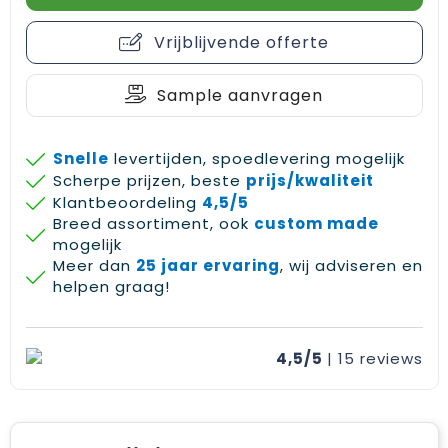
Gehoorbescherming
Schoenentassen
Medailles en prijzen
Vrijblijvende offerte
Schoudertassen
Nekwarmers
Sample aanvragen
Sporttassen
Hoofdbanden
Strandtassen
Caps, hoeden en mutsen
Snelle
levertijden, spoedlevering mogelijk
Scherpe prijzen, beste
prijs/kwaliteit
Toilettassen
Yoga en sportmatten
Klantbeoordeling
4,5/5
Breed assortiment, ook
custom made
mogelijk
Trolleys
Meer dan
25 jaar ervaring
, wij adviseren en
helpen graag!
Waterbestendige tassen
Reistassensets
4,5/5
| 15
reviews