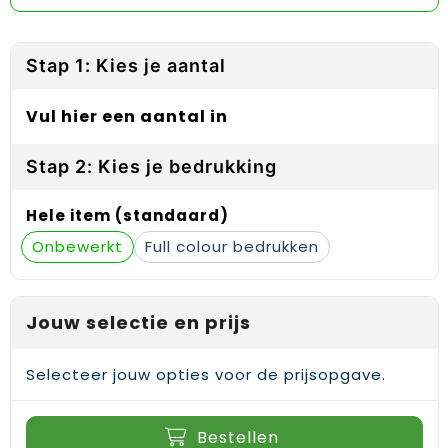
Reflecterende vesten
Sweaters
Laptop hoezen en tassen
Lanyards
Regenkleding
T-Shirts
Lunchtassen
Plakstrips voor op de telefoon
Stap 1: Kies je aantal
Restauranttextiel
Vesten
Matrozentassen
Polsbandjes
Vul hier een aantal in
Schoenen
Opbergtassen
Sleutelhangers
Stap 2: Kies je bedrukking
Schorten en Sloven
Opvouwbare tassen
PBM's
Hele item (standaard)
Sweaters
Papieren tassen
Handwaaiers
Onbewerkt
Full colour
T-Shirts
Picknicktassen en manden
Zadelhoezen
Jouw selectie en prijs
Veiligheidsvesten en Veiligheidshesjes
Promotietassen
Frisbees
Vesten
Reistassen
Telefoonhoesjes
Selecteer jouw opties voor de prijsopgave.
Werkkleding sets
Rugzakken
Spelden en buttons
Bestellen