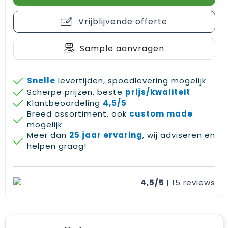
Gehoorbescherming
Schoenentassen
Medailles en prijzen
Vrijblijvende offerte
Schoudertassen
Nekwarmers
Sample aanvragen
Sporttassen
Hoofdbanden
Strandtassen
Caps, hoeden en mutsen
Snelle
levertijden, spoedlevering mogelijk
Scherpe prijzen, beste
prijs/kwaliteit
Toilettassen
Yoga en sportmatten
Klantbeoordeling
4,5/5
Breed assortiment, ook
custom made
mogelijk
Trolleys
Meer dan
25 jaar ervaring
, wij adviseren en
helpen graag!
Waterbestendige tassen
Reistassensets
4,5/5
| 15
reviews