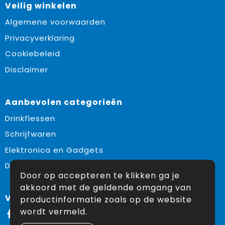
Veilig winkelen
Algemene voorwaarden
Privacyverklaring
Cookiebeleid
Disclaimer
Aanbevolen categorieën
Drinkflessen
Schrijfwaren
Elektronica en Gadgets
Draagtassen
Door op accepteren te klikken ga je
akkoord met de geldende omgang van
Volg ons op:
productinformatie zoals op de website
wordt vermeld.
Facebook