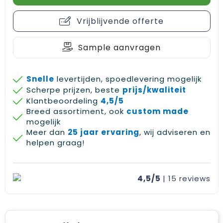
Gehoorbescherming
Schoenentassen
Medailles en prijzen
Vrijblijvende offerte
Schoudertassen
Nekwarmers
Sample aanvragen
Sporttassen
Hoofdbanden
Strandtassen
Caps, hoeden en mutsen
Snelle
levertijden, spoedlevering mogelijk
Scherpe prijzen, beste
prijs/kwaliteit
Toilettassen
Yoga en sportmatten
Klantbeoordeling
4,5/5
Breed assortiment, ook
custom made
mogelijk
Trolleys
Meer dan
25 jaar ervaring
, wij adviseren en
helpen graag!
Waterbestendige tassen
Reistassensets
4,5/5
| 15
reviews