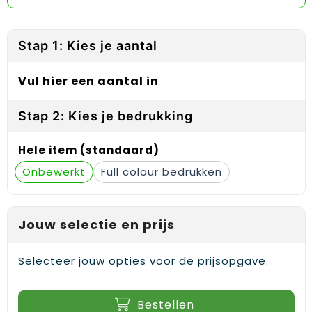
Reflecterende vesten
Sweaters
Laptop hoezen en tassen
Lanyards
Regenkleding
T-Shirts
Lunchtassen
Plakstrips voor op de telefoon
Stap 1: Kies je aantal
Restauranttextiel
Vesten
Matrozentassen
Polsbandjes
Vul hier een aantal in
Schoenen
Opbergtassen
Sleutelhangers
Stap 2: Kies je bedrukking
Schorten en Sloven
Opvouwbare tassen
PBM's
Hele item (standaard)
Sweaters
Papieren tassen
Handwaaiers
Onbewerkt
Full colour
T-Shirts
Picknicktassen en manden
Zadelhoezen
Jouw selectie en prijs
Veiligheidsvesten en Veiligheidshesjes
Promotietassen
Frisbees
Vesten
Reistassen
Telefoonhoesjes
Selecteer jouw opties voor de prijsopgave.
Werkkleding sets
Rugzakken
Spelden en buttons
Bestellen