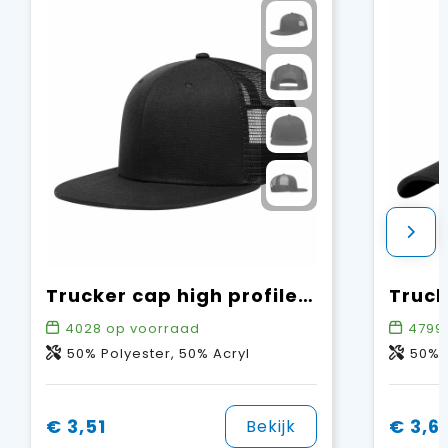
Trucker cap high profile - Retail
4028
op voorraad
4799
50% Polyester, 50% Acryl
50% P
€ 3,51
€ 3,6
Bekijk