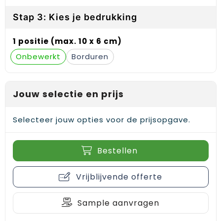
Gehoorbescherming
Schoenentassen
Medailles en prijzen
Stap 3: Kies je bedrukking
Schoudertassen
Nekwarmers
1 positie (max. 10 x 6 cm)
Sporttassen
Hoofdbanden
Onbewerkt
Borduren
Strandtassen
Caps, hoeden en mutsen
Jouw selectie en prijs
Toilettassen
Yoga en sportmatten
Selecteer jouw opties voor de prijsopgave.
Trolleys
Waterbestendige tassen
Bestellen
Reistassensets
Vrijblijvende offerte
Sample aanvragen