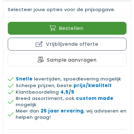
Gehoorbescherming
Schoenentassen
Medailles en prijzen
Selecteer jouw opties voor de prijsopgave.
Schoudertassen
Nekwarmers
Bestellen
Sporttassen
Hoofdbanden
Vrijblijvende offerte
Strandtassen
Caps, hoeden en mutsen
Toilettassen
Yoga en sportmatten
Sample aanvragen
Trolleys
Snelle
levertijden, spoedlevering mogelijk
Scherpe prijzen, beste
prijs/kwaliteit
Waterbestendige tassen
Klantbeoordeling
4,5/5
Breed assortiment, ook
custom made
Reistassensets
mogelijk
Meer dan
25 jaar ervaring
, wij adviseren en
helpen graag!