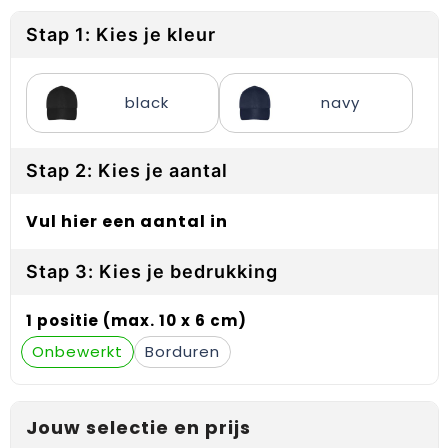
Reflecterende vesten
Sweaters
Laptop hoezen en tassen
Lanyards
Stap 1: Kies je kleur
Regenkleding
T-Shirts
Lunchtassen
Plakstrips voor op de telefoon
Restauranttextiel
Vesten
Matrozentassen
Polsbandjes
black
navy
Schoenen
Opbergtassen
Sleutelhangers
Stap 2: Kies je aantal
Schorten en Sloven
Opvouwbare tassen
PBM's
Vul hier een aantal in
Sweaters
Papieren tassen
Handwaaiers
Stap 3: Kies je bedrukking
T-Shirts
Picknicktassen en manden
Zadelhoezen
1 positie (max. 10 x 6 cm)
Veiligheidsvesten en Veiligheidshesjes
Promotietassen
Frisbees
Onbewerkt
Borduren
Vesten
Reistassen
Telefoonhoesjes
Werkkleding sets
Rugzakken
Spelden en buttons
Jouw selectie en prijs