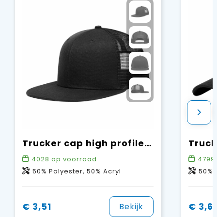
Trucker cap high profile - Retail
4028
op voorraad
4799
50% Polyester, 50% Acryl
50% P
€ 3,51
€ 3,6
Bekijk