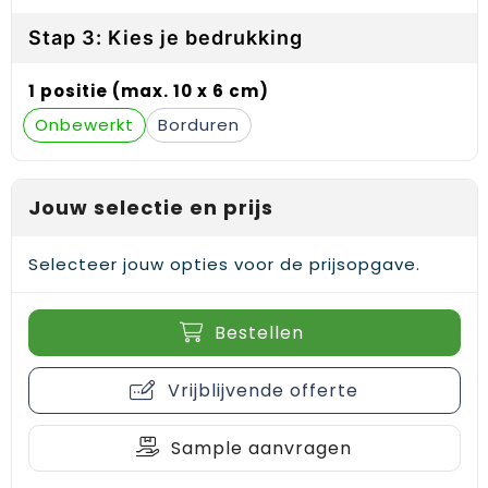
Gehoorbescherming
Schoenentassen
Medailles en prijzen
Stap 3: Kies je bedrukking
Schoudertassen
Nekwarmers
1 positie (max. 10 x 6 cm)
Sporttassen
Hoofdbanden
Onbewerkt
Borduren
Strandtassen
Caps, hoeden en mutsen
Jouw selectie en prijs
Toilettassen
Yoga en sportmatten
Selecteer jouw opties voor de prijsopgave.
Trolleys
Waterbestendige tassen
Bestellen
Reistassensets
Vrijblijvende offerte
Sample aanvragen