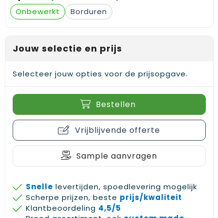
Gehoorbescherming
Schoenentassen
Medailles en prijzen
Onbewerkt
Borduren
Schoudertassen
Nekwarmers
Jouw selectie en prijs
Sporttassen
Hoofdbanden
Selecteer jouw opties voor de prijsopgave.
Strandtassen
Caps, hoeden en mutsen
Toilettassen
Yoga en sportmatten
Bestellen
Trolleys
Vrijblijvende offerte
Waterbestendige tassen
Sample aanvragen
Reistassensets
Snelle
levertijden, spoedlevering mogelijk
Scherpe prijzen, beste
prijs/kwaliteit
Klantbeoordeling
4,5/5