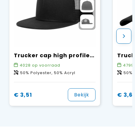
Trucker cap high profile - Retail
4028
op voorraad
4799
50% Polyester, 50% Acryl
50% P
€ 3,51
€ 3,6
Bekijk