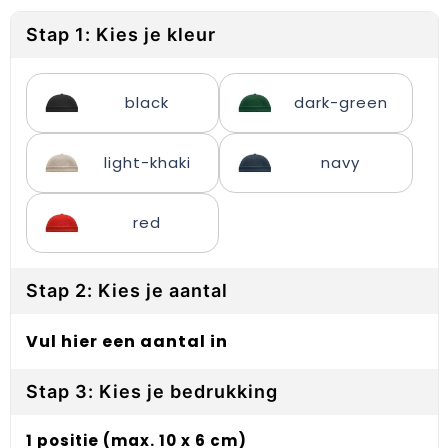
Reflecterende vesten
Sweaters
Laptop hoezen en tassen
Lanyards
Stap 1: Kies je kleur
Regenkleding
T-Shirts
Lunchtassen
Plakstrips voor op de telefoon
Restauranttextiel
Vesten
Matrozentassen
Polsbandjes
black
dark-green
Schoenen
Opbergtassen
Sleutelhangers
light-khaki
navy
Schorten en Sloven
Opvouwbare tassen
PBM's
red
Sweaters
Papieren tassen
Handwaaiers
T-Shirts
Picknicktassen en manden
Zadelhoezen
Stap 2: Kies je aantal
Veiligheidsvesten en Veiligheidshesjes
Promotietassen
Frisbees
Vul hier een aantal in
Vesten
Reistassen
Telefoonhoesjes
Stap 3: Kies je bedrukking
Werkkleding sets
Rugzakken
Spelden en buttons
1 positie (max. 10 x 6 cm)