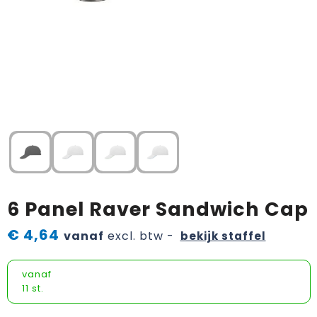
Horeca textiel en accessoires
Handschoenen en Sjaals
Fietstassen
Luchtverfrissers
Textiel
Hoteltextiel
Jassen
Golftassen
Bagageriemen
Tassen
Jassen
Kledingaccessoires
Goodiebags
Handdoeken en strandlakens
Brievenbuspakketten
Kledingaccessoires
Ondergoed, Sokken en Nachtkleding
Heuptassen
Kleden
Ondergoed en Sokken
Overhemden
Jute tassen
Dekens
Overalls
Peuters en Baby's
Katoenen draagtassen
Speelkaarten
6 Panel Raver Sandwich Cap
Overhemden
Polo's
Kledingtassen
Memo's
€ 4,64
vanaf
excl. btw -
bekijk staffel
Polo's
Regenkleding
Koeltassen en Koelboxen
Promo rugzakjes
vanaf
Reflecterende polo's
Schoenen
Koffers en Trolleys
Bandana's
11 st.