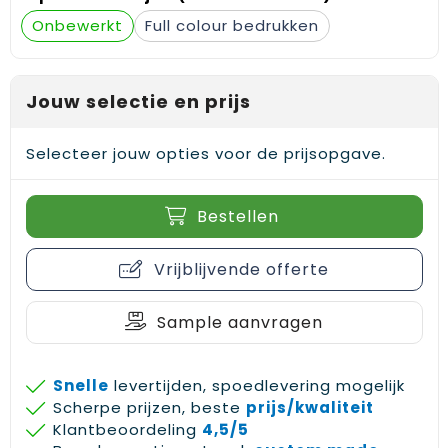
Gehoorbescherming
Schoenentassen
Medailles en prijzen
Onbewerkt
Full colour
Schoudertassen
Nekwarmers
Jouw selectie en prijs
Sporttassen
Hoofdbanden
Strandtassen
Caps, hoeden en mutsen
Selecteer jouw opties voor de prijsopgave.
Toilettassen
Yoga en sportmatten
Bestellen
Trolleys
Vrijblijvende offerte
Waterbestendige tassen
Sample aanvragen
Reistassensets
Snelle
levertijden, spoedlevering mogelijk
Scherpe prijzen, beste
prijs/kwaliteit
Klantbeoordeling
4,5/5