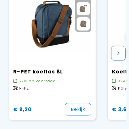
R-PET koeltas 8L
Koelt
5713
op voorraad
11949
R-PET
Poly
€ 9,20
€ 3,6
Bekijk