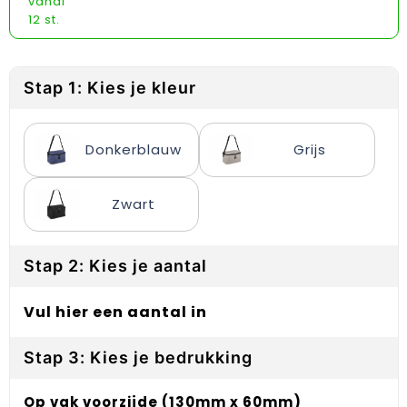
vanaf
Reflecterende vesten
Sweaters
Laptop hoezen en tassen
Lanyards
12 st.
Regenkleding
T-Shirts
Lunchtassen
Plakstrips voor op de telefoon
Restauranttextiel
Vesten
Matrozentassen
Polsbandjes
Stap 1: Kies je kleur
Schoenen
Opbergtassen
Sleutelhangers
Donkerblauw
Grijs
Schorten en Sloven
Opvouwbare tassen
PBM's
Zwart
Sweaters
Papieren tassen
Handwaaiers
T-Shirts
Picknicktassen en manden
Zadelhoezen
Stap 2: Kies je aantal
Veiligheidsvesten en Veiligheidshesjes
Promotietassen
Frisbees
Vul hier een aantal in
Vesten
Reistassen
Telefoonhoesjes
Stap 3: Kies je bedrukking
Werkkleding sets
Rugzakken
Spelden en buttons
Op vak voorzijde (130mm x 60mm)