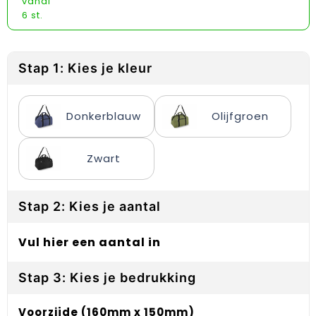
vanaf
Reflecterende vesten
Sweaters
Laptop hoezen en tassen
Lanyards
6 st.
Regenkleding
T-Shirts
Lunchtassen
Plakstrips voor op de telefoon
Restauranttextiel
Vesten
Matrozentassen
Polsbandjes
Stap 1: Kies je kleur
Schoenen
Opbergtassen
Sleutelhangers
Donkerblauw
Olijfgroen
Schorten en Sloven
Opvouwbare tassen
PBM's
Zwart
Sweaters
Papieren tassen
Handwaaiers
T-Shirts
Picknicktassen en manden
Zadelhoezen
Stap 2: Kies je aantal
Veiligheidsvesten en Veiligheidshesjes
Promotietassen
Frisbees
Vul hier een aantal in
Vesten
Reistassen
Telefoonhoesjes
Stap 3: Kies je bedrukking
Werkkleding sets
Rugzakken
Spelden en buttons
Voorzijde (160mm x 150mm)