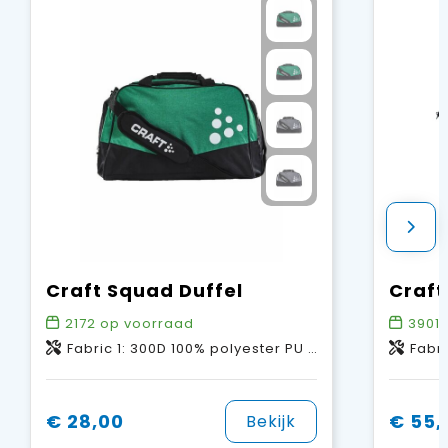
Craft Squad Duffel
Craft
2172
op voorraad
3901
Fabric 1: 300D 100% polyester PU backing. Fabric 2: 600D 100% polyester PU backing. Fabric 3: 210D 100% polyester PU backing.
Fabric 1 100% poly
€ 28,00
€ 55,
Bekijk