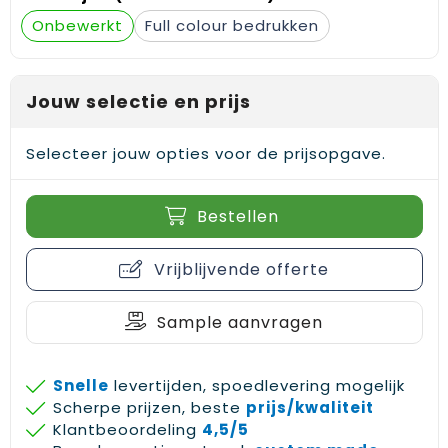
Gehoorbescherming
Schoenentassen
Medailles en prijzen
Onbewerkt
Full colour
Schoudertassen
Nekwarmers
Jouw selectie en prijs
Sporttassen
Hoofdbanden
Strandtassen
Caps, hoeden en mutsen
Selecteer jouw opties voor de prijsopgave.
Toilettassen
Yoga en sportmatten
Bestellen
Trolleys
Vrijblijvende offerte
Waterbestendige tassen
Sample aanvragen
Reistassensets
Snelle
levertijden, spoedlevering mogelijk
Scherpe prijzen, beste
prijs/kwaliteit
Klantbeoordeling
4,5/5