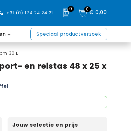
0
0
€ 0,00
+31 (0) 174 24 24 21
en
Speciaal productverzoek
 cm 30 L
ort- en reistas 48 x 25 x
ffel
Jouw selectie en prijs