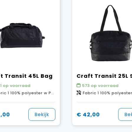
t Transit 45L Bag
1
op voorraad
573
op voorraad
polyester w PU coating. Fabric 2: 100% polyester w PU coating. Fabric 3: 100% polyester w PU coating.
Fabric 1 100% polyester w PU coating. Fabric 2: 100% polyester w PU coating. Fabric 3: 100% poly
,00
€ 42,00
Bekijk
Bek