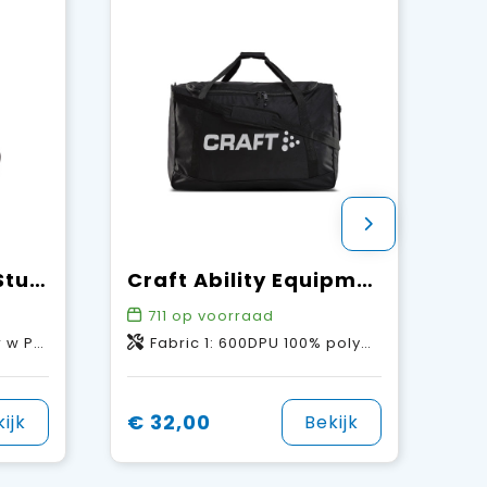
Craft Transit 25L Studio Bag
Craft Ability Equipment Bag 85L
711
op voorraad
ester w PU coating.
Fabric 1: 600DPU 100% polyester.
€ 32,00
ijk
Bekijk