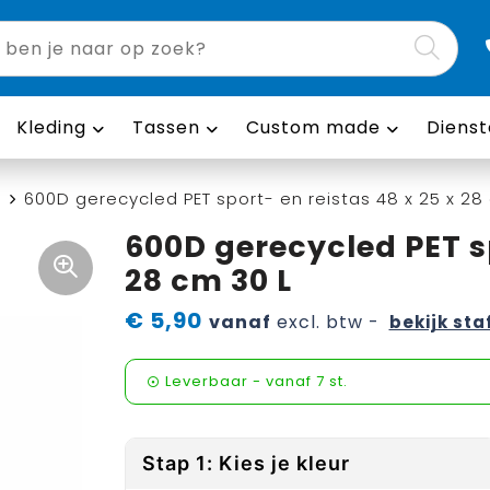
Kleding
Tassen
Custom made
Dienst
n
600D gerecycled PET sport- en reistas 48 x 25 x 28
600D gerecycled PET sp
28 cm 30 L
€ 5,90
vanaf
excl. btw -
bekijk sta
Leverbaar
-
vanaf
7 st.
Stap 1: Kies je kleur