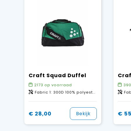
Craft Squad Duffel
Craf
2173
op voorraad
390
Fabric 1: 300D 100% polyester PU backing. Fabric 2: 600D 100% polyester PU backing. Fabric 3: 210D 100% polyester PU backing.
Fabric 1 100% 
€ 28,00
€ 55
Bekijk