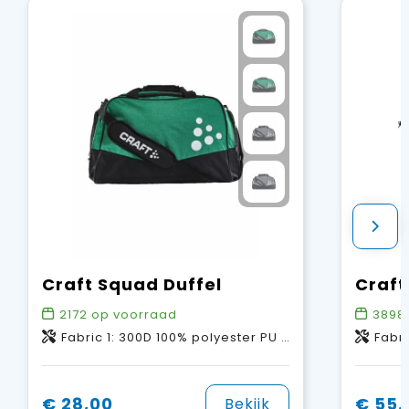
Craft Squad Duffel
Craft
2172
op voorraad
3898
Fabric 1: 300D 100% polyester PU backing. Fabric 2: 600D 100% polyester PU backing. Fabric 3: 210D 100% polyester PU backing.
Fabric 1 100% poly
€ 28,00
€ 55,
Bekijk