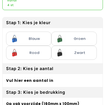
vanaf
Reflecterende vesten
Sweaters
Laptop hoezen en tassen
Lanyards
4 st.
Regenkleding
T-Shirts
Lunchtassen
Plakstrips voor op de telefoon
Restauranttextiel
Vesten
Matrozentassen
Polsbandjes
Stap 1: Kies je kleur
Schoenen
Opbergtassen
Sleutelhangers
Blauw
Groen
Schorten en Sloven
Opvouwbare tassen
PBM's
Rood
Zwart
Sweaters
Papieren tassen
Handwaaiers
T-Shirts
Picknicktassen en manden
Zadelhoezen
Stap 2: Kies je aantal
Veiligheidsvesten en Veiligheidshesjes
Promotietassen
Frisbees
Vul hier een aantal in
Vesten
Reistassen
Telefoonhoesjes
Stap 3: Kies je bedrukking
Werkkleding sets
Rugzakken
Spelden en buttons
Op vak voorzijde (160mm x 100mm)