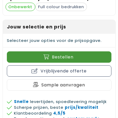
Gehoorbescherming
Schoenentassen
Medailles en prijzen
Onbewerkt
Full colour
Schoudertassen
Nekwarmers
Jouw selectie en prijs
Sporttassen
Hoofdbanden
Strandtassen
Caps, hoeden en mutsen
Selecteer jouw opties voor de prijsopgave.
Toilettassen
Yoga en sportmatten
Bestellen
Trolleys
Vrijblijvende offerte
Waterbestendige tassen
Sample aanvragen
Reistassensets
Snelle
levertijden, spoedlevering mogelijk
Scherpe prijzen, beste
prijs/kwaliteit
Klantbeoordeling
4,5/5