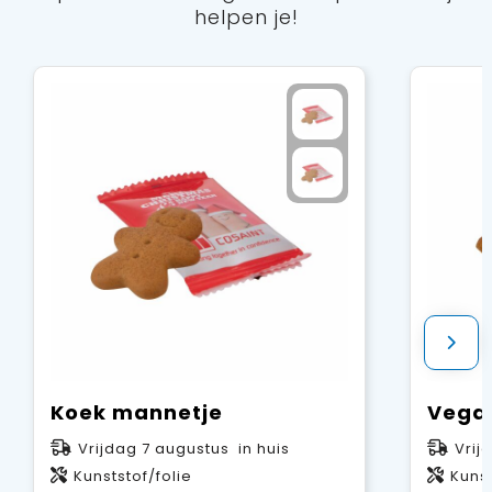
helpen je!
Koek mannetje
Vegan
Vrijdag 7 augustus in huis
Vrij
Kunststof/folie
Kunst