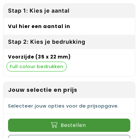
Reflecterende vesten
Sweaters
Laptop hoezen en tassen
Lanyards
Stap 1: Kies je aantal
Regenkleding
T-Shirts
Lunchtassen
Plakstrips voor op de telefoon
Vul hier een aantal in
Restauranttextiel
Vesten
Matrozentassen
Polsbandjes
Stap 2: Kies je bedrukking
Schoenen
Opbergtassen
Sleutelhangers
Voorzijde (35 x 22 mm)
Schorten en Sloven
Opvouwbare tassen
PBM's
Full colour
Sweaters
Papieren tassen
Handwaaiers
T-Shirts
Picknicktassen en manden
Zadelhoezen
Jouw selectie en prijs
Veiligheidsvesten en Veiligheidshesjes
Promotietassen
Frisbees
Selecteer jouw opties voor de prijsopgave.
Vesten
Reistassen
Telefoonhoesjes
Bestellen
Werkkleding sets
Rugzakken
Spelden en buttons