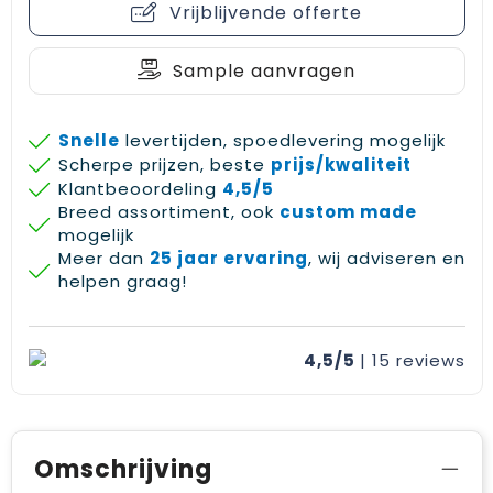
Vrijblijvende offerte
Gehoorbescherming
Schoenentassen
Medailles en prijzen
Schoudertassen
Nekwarmers
Sample aanvragen
Sporttassen
Hoofdbanden
Snelle
levertijden, spoedlevering mogelijk
Scherpe prijzen, beste
prijs/kwaliteit
Strandtassen
Caps, hoeden en mutsen
Klantbeoordeling
4,5/5
Breed assortiment, ook
custom made
Toilettassen
Yoga en sportmatten
mogelijk
Meer dan
25 jaar ervaring
, wij adviseren en
Trolleys
helpen graag!
Waterbestendige tassen
4,5/5
| 15
reviews
Reistassensets
Omschrijving