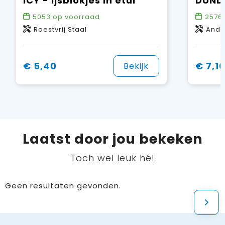
ICY - Ijsblokjes in etui
5053
op voorraad
2576
Roestvrij Staal
Ande
€ 5,40
€ 7,1
Bekijk
Laatst door jou bekeken
Toch wel leuk hé!
Geen resultaten gevonden.