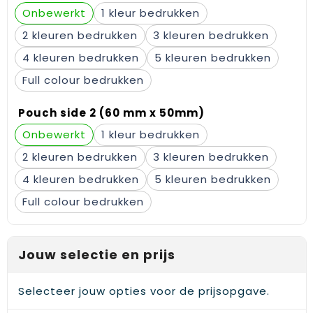
Gehoorbescherming
Schoenentassen
Medailles en prijzen
Onbewerkt
1
2
3
Schoudertassen
Nekwarmers
4
5
Sporttassen
Hoofdbanden
Full colour
Strandtassen
Caps, hoeden en mutsen
Pouch side 2 (60 mm x 50mm)
Onbewerkt
1
Toilettassen
Yoga en sportmatten
2
3
Trolleys
4
5
Full colour
Waterbestendige tassen
Reistassensets
Jouw selectie en prijs
Selecteer jouw opties voor de prijsopgave.