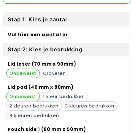
Reflecterende vesten
Sweaters
Laptop hoezen en tassen
Lanyards
Regenkleding
T-Shirts
Lunchtassen
Plakstrips voor op de telefoon
Stap 1: Kies je aantal
Restauranttextiel
Vesten
Matrozentassen
Polsbandjes
Vul hier een aantal in
Schoenen
Opbergtassen
Sleutelhangers
Stap 2: Kies je bedrukking
Schorten en Sloven
Opvouwbare tassen
PBM's
Lid laser (70 mm x 90mm)
Sweaters
Papieren tassen
Handwaaiers
Onbewerkt
Graveren
T-Shirts
Picknicktassen en manden
Zadelhoezen
Lid pad (40 mm x 80mm)
Onbewerkt
1
Veiligheidsvesten en Veiligheidshesjes
Promotietassen
Frisbees
2
3
Vesten
Reistassen
Telefoonhoesjes
4
Werkkleding sets
Rugzakken
Spelden en buttons
Pouch side 1 (60 mm x 50mm)