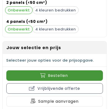
2 panels (<50 cm²)
Gehoorbescherming
Schoenentassen
Medailles en prijzen
Onbewerkt
4
Schoudertassen
Nekwarmers
4 panels (<50 cm²)
Sporttassen
Hoofdbanden
Onbewerkt
4
Strandtassen
Caps, hoeden en mutsen
Jouw selectie en prijs
Toilettassen
Yoga en sportmatten
Trolleys
Selecteer jouw opties voor de prijsopgave.
Waterbestendige tassen
Bestellen
Reistassensets
Vrijblijvende offerte
Sample aanvragen