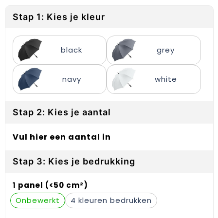
Reflecterende vesten
Sweaters
Laptop hoezen en tassen
Lanyards
Stap 1: Kies je kleur
Regenkleding
T-Shirts
Lunchtassen
Plakstrips voor op de telefoon
Restauranttextiel
Vesten
Matrozentassen
Polsbandjes
black
grey
Schoenen
Opbergtassen
Sleutelhangers
navy
white
Schorten en Sloven
Opvouwbare tassen
PBM's
Stap 2: Kies je aantal
Sweaters
Papieren tassen
Handwaaiers
T-Shirts
Picknicktassen en manden
Zadelhoezen
Vul hier een aantal in
Veiligheidsvesten en Veiligheidshesjes
Promotietassen
Frisbees
Stap 3: Kies je bedrukking
Vesten
Reistassen
Telefoonhoesjes
1 panel (<50 cm²)
Onbewerkt
4
Werkkleding sets
Rugzakken
Spelden en buttons