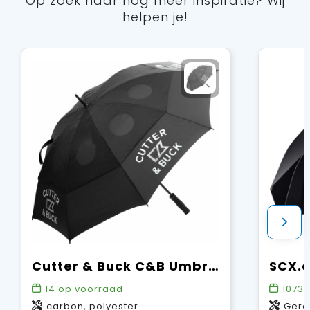
Op zoek naar nog meer inspiratie? Wij
helpen je!
Cutter & Buck C&B Umbrella
14
op voorraad
1073
o
carbon, polyester.
Gerecycl