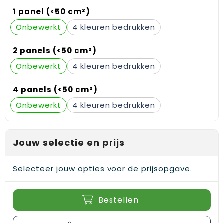
Gehoorbescherming
Schoenentassen
Medailles en prijzen
1 panel (<50 cm²)
Onbewerkt
4
Schoudertassen
Nekwarmers
2 panels (<50 cm²)
Sporttassen
Hoofdbanden
Onbewerkt
4
Strandtassen
Caps, hoeden en mutsen
4 panels (<50 cm²)
Toilettassen
Yoga en sportmatten
Onbewerkt
4
Trolleys
Jouw selectie en prijs
Waterbestendige tassen
Reistassensets
Selecteer jouw opties voor de prijsopgave.
Bestellen