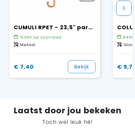
CUMULI RPET - 23,5" paraplu RPET
10360
op voorraad
8465
Metaal
Glas
€ 7,40
€ 9,7
Bekijk
Laatst door jou bekeken
Toch wel leuk hé!