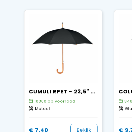
CUMULI RPET - 23,5" paraplu RPET
10360
op voorraad
84
Metaal
Gl
€ 7,40
€ 9,
Bekijk