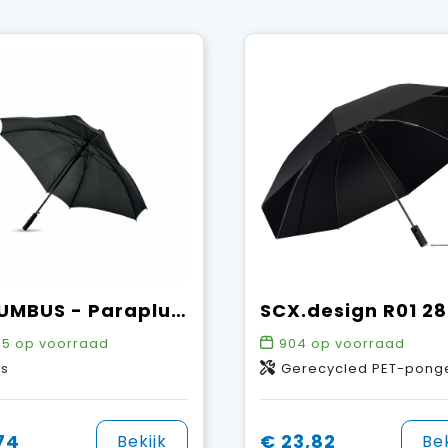
COLUMBUS - Paraplu vierkant windbestendig
65
op voorraad
904
op voorraad
as
Gerecycled PET-pongee polyester, ABS-kunststo
74
€ 23,82
Bekijk
Bek