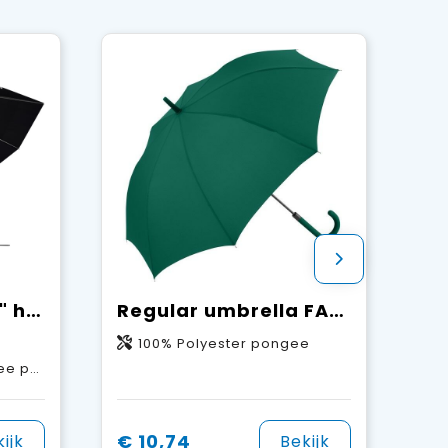
SCX.design R01 28" halfautomatische paraplu
Regular umbrella FARE® Fashion AC
100% Polyester pongee
f, Rubber
€ 10,74
ijk
Bekijk