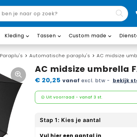
Kleding
Tassen
Custom made
Dienst
Paraplu's
Automatische paraplu's
AC midsize umb
AC midsize umbrella 
€ 20,25
vanaf
excl. btw -
bekijk st
Uit voorraad -
vanaf
3 st.
Stap 1: Kies je aantal
Vul hier een aantal in