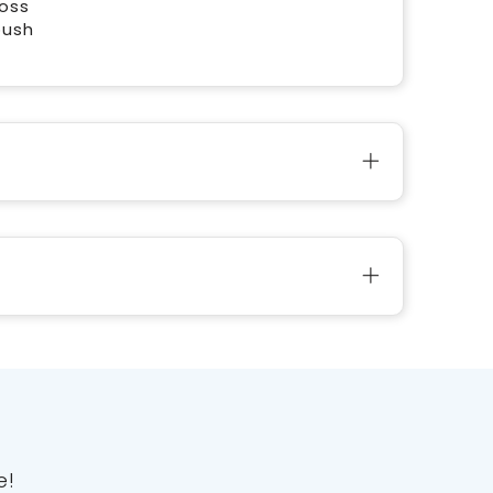
loss
push
e!