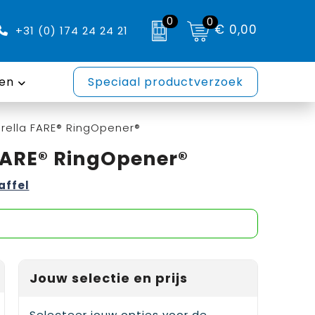
0
0
€ 0,00
+31 (0) 174 24 24 21
en
Speciaal productverzoek
rella FARE® RingOpener®
FARE® RingOpener®
affel
Jouw selectie en prijs
Selecteer jouw opties voor de