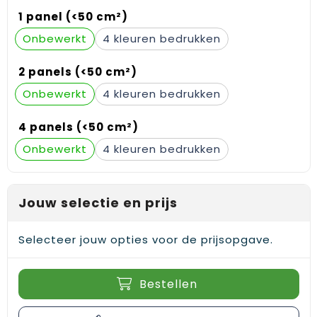
Gehoorbescherming
Schoenentassen
Medailles en prijzen
1 panel (<50 cm²)
Onbewerkt
4
Schoudertassen
Nekwarmers
2 panels (<50 cm²)
Sporttassen
Hoofdbanden
Onbewerkt
4
Strandtassen
Caps, hoeden en mutsen
4 panels (<50 cm²)
Toilettassen
Yoga en sportmatten
Onbewerkt
4
Trolleys
Jouw selectie en prijs
Waterbestendige tassen
Reistassensets
Selecteer jouw opties voor de prijsopgave.
Bestellen