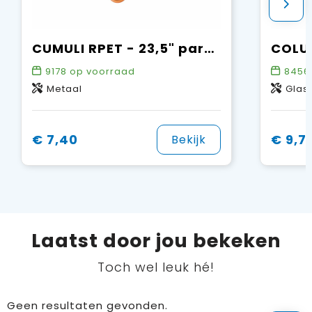
CUMULI RPET - 23,5" paraplu RPET
9178
op voorraad
8456
Metaal
Glas
€ 7,40
€ 9,7
Bekijk
Laatst door jou bekeken
Toch wel leuk hé!
Geen resultaten gevonden.