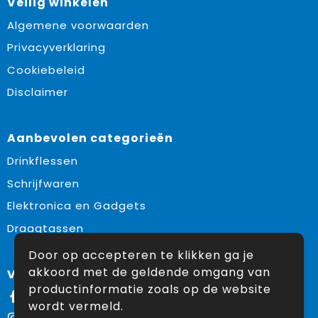
Veilig winkelen
Algemene voorwaarden
Privacyverklaring
Cookiebeleid
Disclaimer
Aanbevolen categorieën
Drinkflessen
Schrijfwaren
Elektronica en Gadgets
Draagtassen
Door op accepteren te klikken ga je
akkoord met de geldende omgang van
Volg ons op:
productinformatie zoals op de website
Facebook
wordt vermeld.