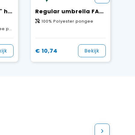
SCX.design R01 28" halfautomatische paraplu
Regular umbrella FARE® Fashion AC
100% Polyester pongee
f, Rubber
€ 10,74
ijk
Bekijk