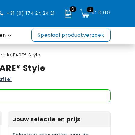
0
0
€ 0,00
+31 (0) 174 24 24 21
en
Speciaal productverzoek
ella FARE® Style
ARE® Style
affel
Jouw selectie en prijs
Selecteer jouw opties voor de