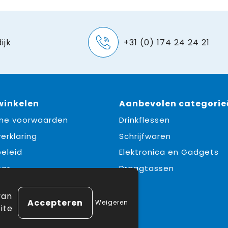
ijk
+31 (0) 174 24 24 21
 winkelen
Aanbevolen categorie
ne voorwaarden
Drinkflessen
erklaring
Schrijfwaren
eleid
Elektronica en Gadgets
mer
Draagtassen
e
van
Weigeren
ite