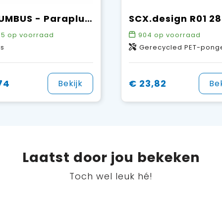
COLUMBUS - Paraplu vierkant windbestendig
65
op voorraad
904
op voorraad
as
Gerecycled PET-pongee polyester, ABS-kunststo
74
€ 23,82
Bekijk
Bek
Laatst door jou bekeken
Toch wel leuk hé!