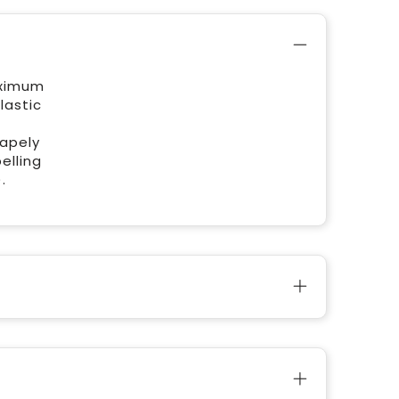
aximum
lastic
hapely
elling
.