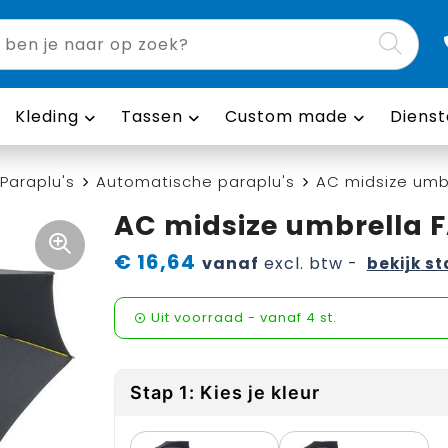
Kleding
Tassen
Custom made
Dienst
Paraplu's
Automatische paraplu's
AC midsize umbr
AC midsize umbrella F
€ 16,64
vanaf
excl. btw -
bekijk st
Uit voorraad -
vanaf
4 st.
Stap 1: Kies je kleur