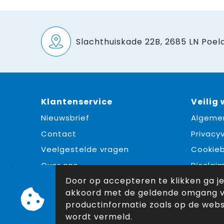
Slachthuiskade 22B, 2685 LN Poeld
Klantenservice
Veilig
Nieuwsbrief
Algeme
Contact
Privacyv
Veelgestelde vragen
Cookieb
Over ons
Disclai
Door op accepteren te klikken ga j
akkoord met de geldende omgang 
productinformatie zoals op de webs
wordt vermeld.
© Copyright Snoekpromo 2026