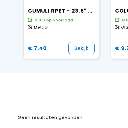
CUMULI RPET - 23,5" paraplu RPET
10360
op voorraad
84
Metaal
Gl
€ 7,40
€ 9,
Bekijk
Geen resultaten gevonden.