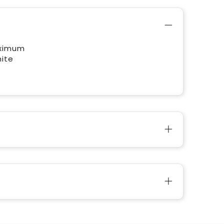
aximum
hite