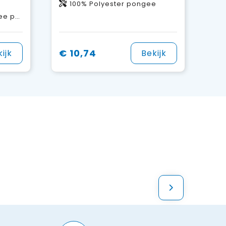
100% Polyester pongee
f, Rubber
€ 10,74
ijk
Bekijk