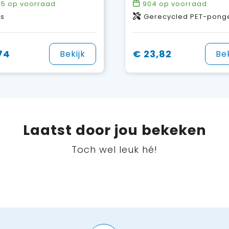
65
op voorraad
904
op voorraad
as
Gerecycled PET-pongee polyester, ABS-kunststo
74
€ 23,82
Bekijk
Bek
Laatst door jou bekeken
Toch wel leuk hé!