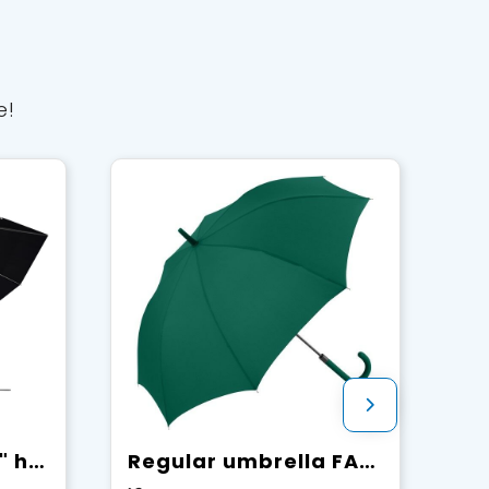
e!
SCX.design R01 28" halfautomatische paraplu
Regular umbrella FARE® Fashion AC