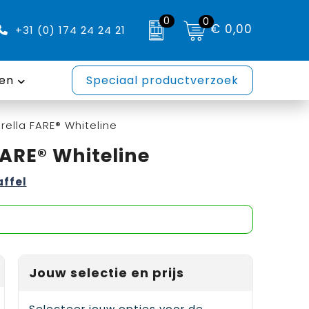
0
0
€ 0,00
+31 (0) 174 24 24 21
en
Speciaal productverzoek
ella FARE® Whiteline
ARE® Whiteline
affel
Jouw selectie en prijs
Selecteer jouw opties voor de