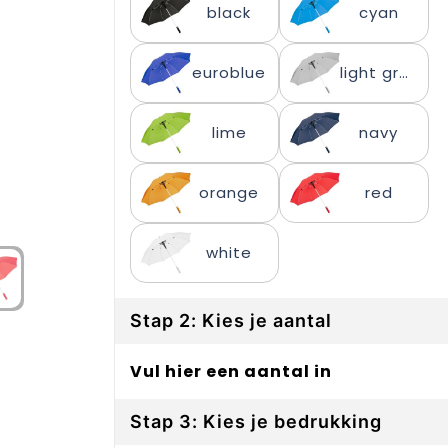
black
cyan
euroblue
light grey
lime
navy
orange
red
white
Stap 2: Kies je aantal
Vul hier een aantal in
Stap 3: Kies je bedrukking