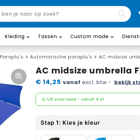
Kleding
Tassen
Custom made
Dienst
Paraplu's
Automatische paraplu's
AC midsize umbr
AC midsize umbrella F
€ 14,25
vanaf
excl. btw -
bekijk st
Uit voorraad -
vanaf
4 st.
Stap 1: Kies je kleur