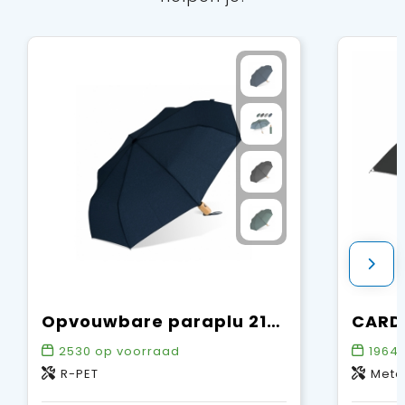
Opvouwbare paraplu 21” R-PET auto open
2530
op voorraad
1964
R-PET
Meta