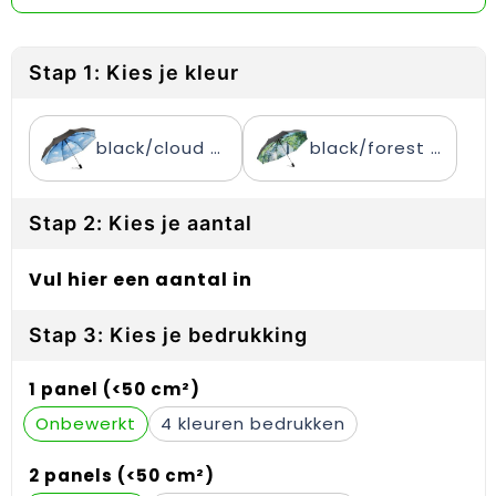
Reflecterende vesten
Sweaters
Laptop hoezen en tassen
Lanyards
Regenkleding
T-Shirts
Lunchtassen
Plakstrips voor op de telefoon
Stap 1: Kies je kleur
Restauranttextiel
Vesten
Matrozentassen
Polsbandjes
black/cloud design
black/forest design
Schoenen
Opbergtassen
Sleutelhangers
Schorten en Sloven
Opvouwbare tassen
PBM's
Stap 2: Kies je aantal
Sweaters
Papieren tassen
Handwaaiers
Vul hier een aantal in
T-Shirts
Picknicktassen en manden
Zadelhoezen
Stap 3: Kies je bedrukking
Veiligheidsvesten en Veiligheidshesjes
Promotietassen
Frisbees
1 panel (<50 cm²)
Vesten
Reistassen
Telefoonhoesjes
Onbewerkt
4
Werkkleding sets
Rugzakken
Spelden en buttons
2 panels (<50 cm²)