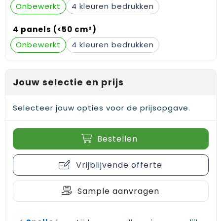
Onbewerkt
4
Gehoorbescherming
Schoenentassen
Medailles en prijzen
4 panels (<50 cm²)
Schoudertassen
Nekwarmers
Onbewerkt
4
Sporttassen
Hoofdbanden
Strandtassen
Caps, hoeden en mutsen
Jouw selectie en prijs
Toilettassen
Yoga en sportmatten
Selecteer jouw opties voor de prijsopgave.
Trolleys
Bestellen
Waterbestendige tassen
Vrijblijvende offerte
Reistassensets
Sample aanvragen