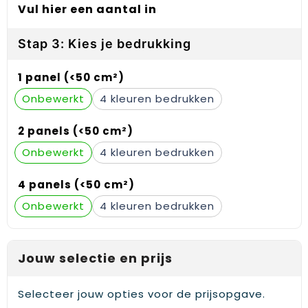
Vul hier een aantal in
Gehoorbescherming
Schoenentassen
Medailles en prijzen
Schoudertassen
Nekwarmers
Stap 3: Kies je bedrukking
Sporttassen
Hoofdbanden
1 panel (<50 cm²)
Onbewerkt
4
Strandtassen
Caps, hoeden en mutsen
2 panels (<50 cm²)
Toilettassen
Yoga en sportmatten
Onbewerkt
4
Trolleys
4 panels (<50 cm²)
Waterbestendige tassen
Onbewerkt
4
Reistassensets
Jouw selectie en prijs
Selecteer jouw opties voor de prijsopgave.