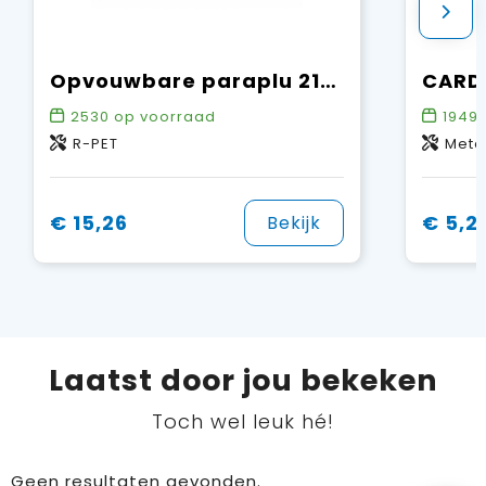
Opvouwbare paraplu 21” R-PET auto open
2530
op voorraad
1949
R-PET
Meta
€ 15,26
€ 5,2
Bekijk
Laatst door jou bekeken
Toch wel leuk hé!
Geen resultaten gevonden.