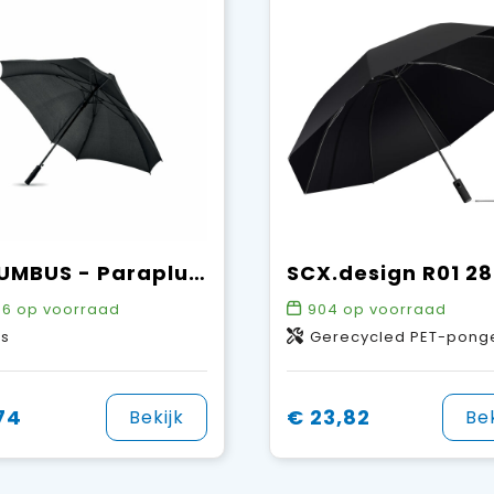
COLUMBUS - Paraplu vierkant windbestendig
56
op voorraad
904
op voorraad
as
Gerecycled PET-pongee polyester, ABS-kunststo
74
€ 23,82
Bekijk
Bek