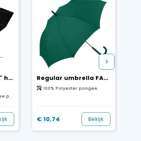
SCX.design R01 28" halfautomatische paraplu
Regular umbrella FARE® Fashion AC
100% Polyester pongee
f, Rubber
€ 10,74
ijk
Bekijk