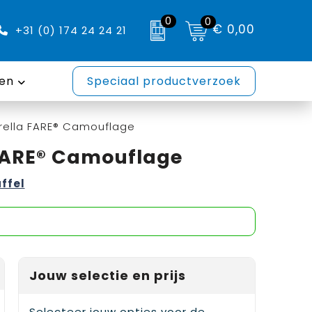
0
0
€ 0,00
+31 (0) 174 24 24 21
en
Speciaal productverzoek
rella FARE® Camouflage
FARE® Camouflage
affel
Jouw selectie en prijs
Selecteer jouw opties voor de