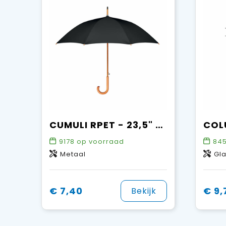
CUMULI RPET - 23,5" paraplu RPET
9178
op voorraad
84
Metaal
Gl
€ 7,40
€ 9,
Bekijk