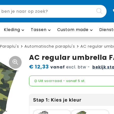
Kleding
Tassen
Custom made
Dienst
Paraplu's
Automatische paraplu's
AC regular umb
AC regular umbrella 
€ 12,33
vanaf
excl. btw -
bekijk st
Uit voorraad -
vanaf
5 st.
Stap 1: Kies je kleur