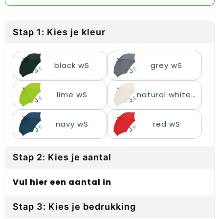
Reflecterende vesten
Sweaters
Laptop hoezen en tassen
Lanyards
Regenkleding
T-Shirts
Lunchtassen
Plakstrips voor op de telefoon
Stap 1: Kies je kleur
Restauranttextiel
Vesten
Matrozentassen
Polsbandjes
black wS
grey wS
Schoenen
Opbergtassen
Sleutelhangers
Schorten en Sloven
Opvouwbare tassen
PBM's
lime wS
natural white wS
Sweaters
Papieren tassen
Handwaaiers
navy wS
red wS
T-Shirts
Picknicktassen en manden
Zadelhoezen
Stap 2: Kies je aantal
Veiligheidsvesten en Veiligheidshesjes
Promotietassen
Frisbees
Vesten
Reistassen
Telefoonhoesjes
Vul hier een aantal in
Werkkleding sets
Rugzakken
Spelden en buttons
Stap 3: Kies je bedrukking