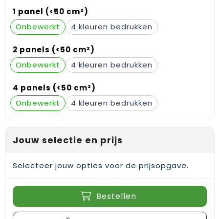
Gehoorbescherming
Schoenentassen
Medailles en prijzen
1 panel (<50 cm²)
Onbewerkt
4
Schoudertassen
Nekwarmers
2 panels (<50 cm²)
Sporttassen
Hoofdbanden
Onbewerkt
4
Strandtassen
Caps, hoeden en mutsen
4 panels (<50 cm²)
Toilettassen
Yoga en sportmatten
Onbewerkt
4
Trolleys
Jouw selectie en prijs
Waterbestendige tassen
Reistassensets
Selecteer jouw opties voor de prijsopgave.
Bestellen