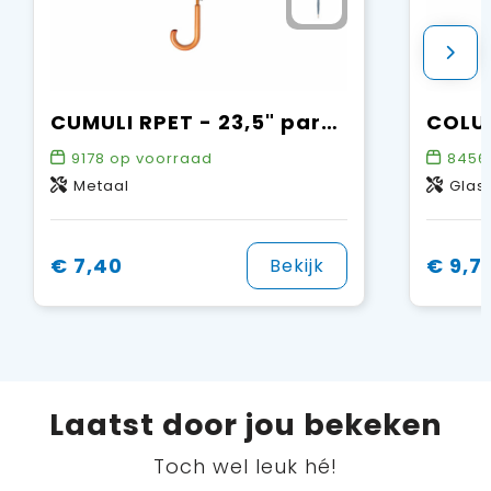
CUMULI RPET - 23,5" paraplu RPET
9178
op voorraad
8456
Metaal
Glas
€ 7,40
€ 9,7
Bekijk
Laatst door jou bekeken
Toch wel leuk hé!