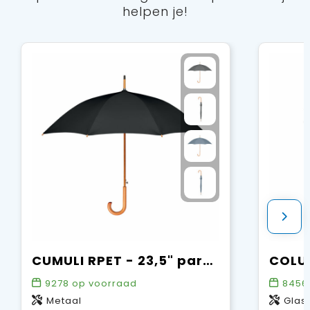
helpen je!
CUMULI RPET - 23,5" paraplu RPET
9278
op voorraad
8456
Metaal
Glas