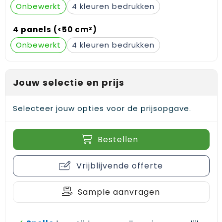
Onbewerkt
4
Gehoorbescherming
Schoenentassen
Medailles en prijzen
4 panels (<50 cm²)
Schoudertassen
Nekwarmers
Onbewerkt
4
Sporttassen
Hoofdbanden
Strandtassen
Caps, hoeden en mutsen
Jouw selectie en prijs
Toilettassen
Yoga en sportmatten
Selecteer jouw opties voor de prijsopgave.
Trolleys
Bestellen
Waterbestendige tassen
Vrijblijvende offerte
Reistassensets
Sample aanvragen