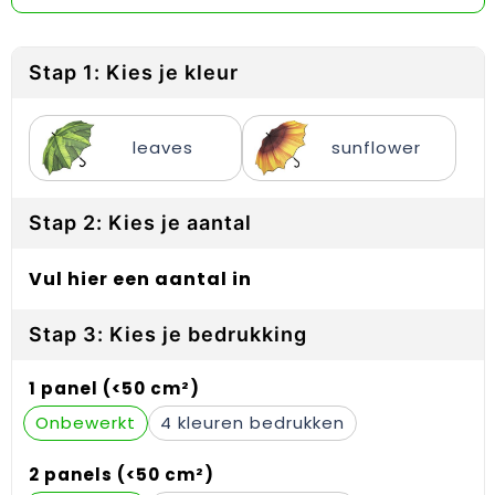
Reflecterende vesten
Sweaters
Laptop hoezen en tassen
Lanyards
Regenkleding
T-Shirts
Lunchtassen
Plakstrips voor op de telefoon
Stap 1: Kies je kleur
Restauranttextiel
Vesten
Matrozentassen
Polsbandjes
leaves
sunflower
Schoenen
Opbergtassen
Sleutelhangers
Schorten en Sloven
Opvouwbare tassen
PBM's
Stap 2: Kies je aantal
Sweaters
Papieren tassen
Handwaaiers
Vul hier een aantal in
T-Shirts
Picknicktassen en manden
Zadelhoezen
Stap 3: Kies je bedrukking
Veiligheidsvesten en Veiligheidshesjes
Promotietassen
Frisbees
1 panel (<50 cm²)
Vesten
Reistassen
Telefoonhoesjes
Onbewerkt
4
Werkkleding sets
Rugzakken
Spelden en buttons
2 panels (<50 cm²)