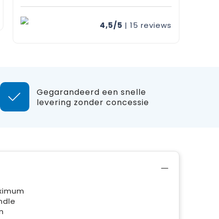
4,5/5
| 15
reviews
Gegarandeerd een snelle
levering zonder concessie
aximum
ndle
n