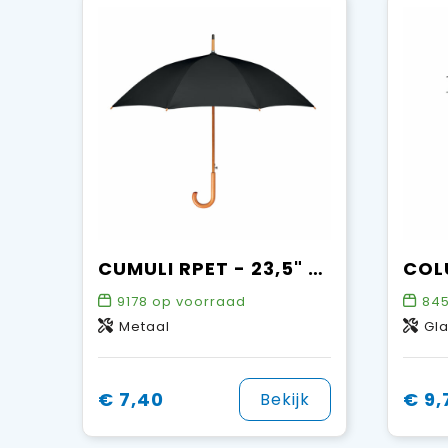
CUMULI RPET - 23,5" paraplu RPET
9178
op voorraad
84
Metaal
Gl
€ 7,40
€ 9,
Bekijk