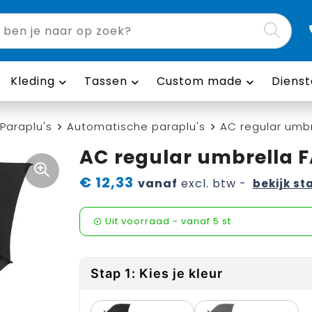
Kleding
Tassen
Custom made
Dienst
Paraplu's
Automatische paraplu's
AC regular umbr
AC regular umbrella 
€ 12,33
vanaf
excl. btw -
bekijk st
Uit voorraad -
vanaf
5 st.
Stap 1: Kies je kleur