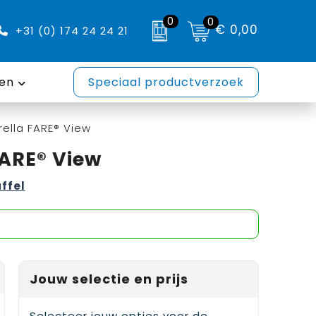
0
0
€ 0,00
+31 (0) 174 24 24 21
en
Speciaal productverzoek
ella FARE® View
FARE® View
affel
Jouw selectie en prijs
Selecteer jouw opties voor de