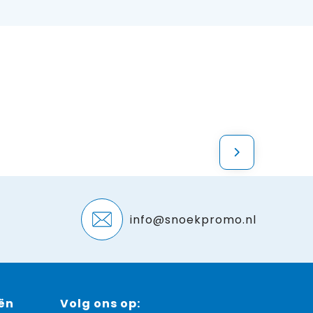
info@snoekpromo.nl
ën
Volg ons op: