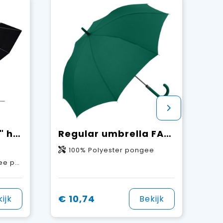
SCX.design R01 28" halfautomatische paraplu
Regular umbrella FARE® Fashion AC
100% Polyester pongee
f, Rubber
€ 10,74
ijk
Bekijk