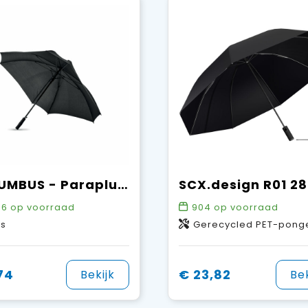
COLUMBUS - Paraplu vierkant windbestendig
56
op voorraad
904
op voorraad
as
Gerecycled PET-pongee polyester, ABS-kunststo
74
€ 23,82
Bekijk
Bek