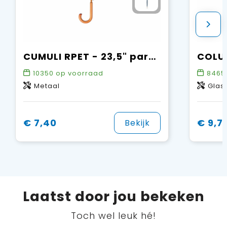
CUMULI RPET - 23,5" paraplu RPET
10350
op voorraad
8465
Metaal
Glas
€ 7,40
€ 9,7
Bekijk
Laatst door jou bekeken
Toch wel leuk hé!