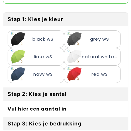
Reflecterende vesten
Sweaters
Laptop hoezen en tassen
Lanyards
Regenkleding
T-Shirts
Lunchtassen
Plakstrips voor op de telefoon
Stap 1: Kies je kleur
Restauranttextiel
Vesten
Matrozentassen
Polsbandjes
black wS
grey wS
Schoenen
Opbergtassen
Sleutelhangers
Schorten en Sloven
Opvouwbare tassen
PBM's
lime wS
natural white wS
Sweaters
Papieren tassen
Handwaaiers
navy wS
red wS
T-Shirts
Picknicktassen en manden
Zadelhoezen
Stap 2: Kies je aantal
Veiligheidsvesten en Veiligheidshesjes
Promotietassen
Frisbees
Vesten
Reistassen
Telefoonhoesjes
Vul hier een aantal in
Werkkleding sets
Rugzakken
Spelden en buttons
Stap 3: Kies je bedrukking