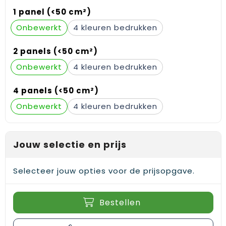
Gehoorbescherming
Schoenentassen
Medailles en prijzen
1 panel (<50 cm²)
Onbewerkt
4
Schoudertassen
Nekwarmers
2 panels (<50 cm²)
Sporttassen
Hoofdbanden
Onbewerkt
4
Strandtassen
Caps, hoeden en mutsen
4 panels (<50 cm²)
Toilettassen
Yoga en sportmatten
Onbewerkt
4
Trolleys
Jouw selectie en prijs
Waterbestendige tassen
Reistassensets
Selecteer jouw opties voor de prijsopgave.
Bestellen