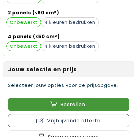
Gehoorbescherming
Schoenentassen
Medailles en prijzen
2 panels (<50 cm²)
Schoudertassen
Nekwarmers
Onbewerkt
4
Sporttassen
Hoofdbanden
4 panels (<50 cm²)
Onbewerkt
4
Strandtassen
Caps, hoeden en mutsen
Toilettassen
Yoga en sportmatten
Jouw selectie en prijs
Trolleys
Selecteer jouw opties voor de prijsopgave.
Waterbestendige tassen
Reistassensets
Bestellen
Vrijblijvende offerte
Sample aanvragen