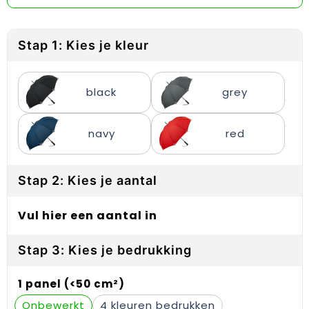
Reflecterende vesten
Sweaters
Laptop hoezen en tassen
Lanyards
Regenkleding
T-Shirts
Lunchtassen
Plakstrips voor op de telefoon
Stap 1: Kies je kleur
Restauranttextiel
Vesten
Matrozentassen
Polsbandjes
black
grey
Schoenen
Opbergtassen
Sleutelhangers
Schorten en Sloven
Opvouwbare tassen
PBM's
navy
red
Sweaters
Papieren tassen
Handwaaiers
Stap 2: Kies je aantal
T-Shirts
Picknicktassen en manden
Zadelhoezen
Vul hier een aantal in
Veiligheidsvesten en Veiligheidshesjes
Promotietassen
Frisbees
Stap 3: Kies je bedrukking
Vesten
Reistassen
Telefoonhoesjes
1 panel (<50 cm²)
Werkkleding sets
Rugzakken
Spelden en buttons
Onbewerkt
4