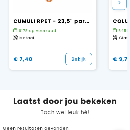
CUMULI RPET - 23,5" paraplu RPET
9178
op voorraad
8456
Metaal
Glas
€ 7,40
€ 9,7
Bekijk
Laatst door jou bekeken
Toch wel leuk hé!
Geen resultaten gevonden.