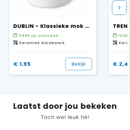
DUBLIN - Klassieke mok 300ml
TRENT
11495
op voorraad
1326
Keramiek Aardewerk
Kera
€ 1,95
€ 2,4
Bekijk
Laatst door jou bekeken
Toch wel leuk hé!