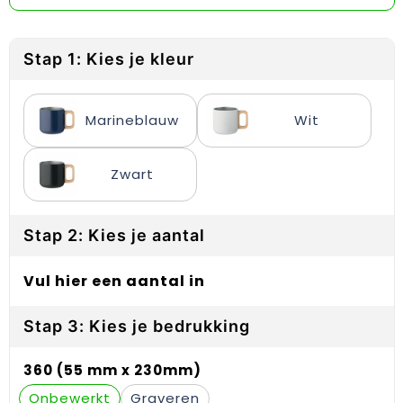
Reflecterende vesten
Sweaters
Laptop hoezen en tassen
Lanyards
Regenkleding
T-Shirts
Lunchtassen
Plakstrips voor op de telefoon
Stap 1: Kies je kleur
Restauranttextiel
Vesten
Matrozentassen
Polsbandjes
Marineblauw
Wit
Schoenen
Opbergtassen
Sleutelhangers
Schorten en Sloven
Opvouwbare tassen
PBM's
Zwart
Sweaters
Papieren tassen
Handwaaiers
Stap 2: Kies je aantal
T-Shirts
Picknicktassen en manden
Zadelhoezen
Vul hier een aantal in
Veiligheidsvesten en Veiligheidshesjes
Promotietassen
Frisbees
Stap 3: Kies je bedrukking
Vesten
Reistassen
Telefoonhoesjes
360 (55 mm x 230mm)
Werkkleding sets
Rugzakken
Spelden en buttons
Onbewerkt
Graveren