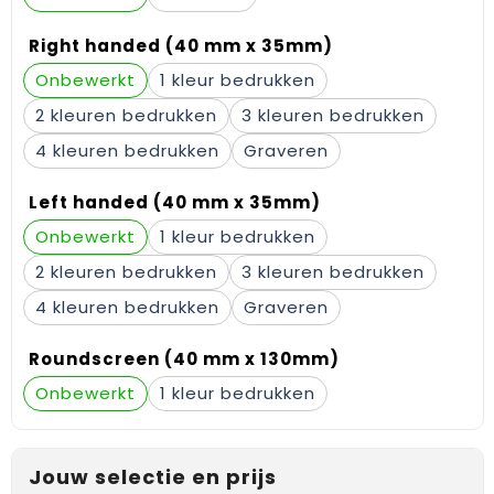
Gehoorbescherming
Schoenentassen
Medailles en prijzen
Right handed (40 mm x 35mm)
Schoudertassen
Nekwarmers
Onbewerkt
1
2
3
Sporttassen
Hoofdbanden
4
Graveren
Strandtassen
Caps, hoeden en mutsen
Left handed (40 mm x 35mm)
Toilettassen
Yoga en sportmatten
Onbewerkt
1
Trolleys
2
3
4
Graveren
Waterbestendige tassen
Roundscreen (40 mm x 130mm)
Reistassensets
Onbewerkt
1
Jouw selectie en prijs