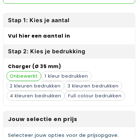
Reflecterende vesten
Sweaters
Laptop hoezen en tassen
Lanyards
Regenkleding
T-Shirts
Lunchtassen
Plakstrips voor op de telefoon
Stap 1: Kies je aantal
Restauranttextiel
Vesten
Matrozentassen
Polsbandjes
Vul hier een aantal in
Schoenen
Opbergtassen
Sleutelhangers
Stap 2: Kies je bedrukking
Schorten en Sloven
Opvouwbare tassen
PBM's
Charger (Ø 35 mm)
Sweaters
Papieren tassen
Handwaaiers
Onbewerkt
1
2
3
T-Shirts
Picknicktassen en manden
Zadelhoezen
4
Full colour
Veiligheidsvesten en Veiligheidshesjes
Promotietassen
Frisbees
Vesten
Reistassen
Telefoonhoesjes
Jouw selectie en prijs
Werkkleding sets
Rugzakken
Spelden en buttons
Selecteer jouw opties voor de prijsopgave.