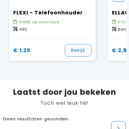
FLEXI - Telefoonhouder
41085
op voorraad
3727
ABS
Bam
€ 1,29
€ 2,8
Bekijk
Laatst door jou bekeken
Toch wel leuk hé!
Geen resultaten gevonden.