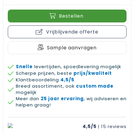
Gehoorbescherming
Schoenentassen
Medailles en prijzen
Bestellen
Schoudertassen
Nekwarmers
Vrijblijvende offerte
Sporttassen
Hoofdbanden
Strandtassen
Caps, hoeden en mutsen
Sample aanvragen
Toilettassen
Yoga en sportmatten
Snelle
levertijden, spoedlevering mogelijk
Scherpe prijzen, beste
prijs/kwaliteit
Trolleys
Klantbeoordeling
4,5/5
Breed assortiment, ook
custom made
Waterbestendige tassen
mogelijk
Meer dan
25 jaar ervaring
, wij adviseren en
Reistassensets
helpen graag!
4,5/5
| 15
reviews