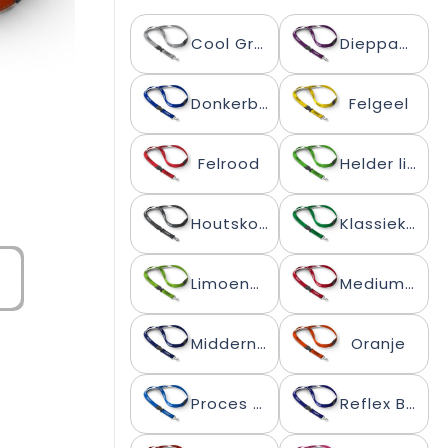
Cool Grey 6 C
Dieppaars
Donkerblauw
Felgeel
Felrood
Helder limoengroen
Houtskoolgrijs
Klassiek Groen
Limoengroen
Medium Scharlakenrood
Middernachtblauw
Oranje
Proces Blauw
Reflex Blauwe C