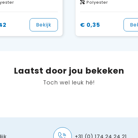
yester
Polyester
42
€ 0,35
Bekijk
Bek
Laatst door jou bekeken
Toch wel leuk hé!
ijk
+31 (0) 174 24 24 21