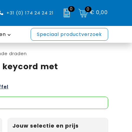
0
0
€ 0,00
+31 (0) 174 24 24 21
en
Speciaal productverzoek
nde draden
 keycord met
ffel
Jouw selectie en prijs