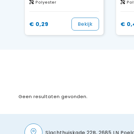
Polyester
Pol
€ 0,29
€ 0,
Bekijk
Geen resultaten gevonden.
Slachthuiskade 22B, 2685 LN Poeld