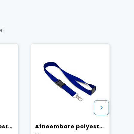
e!
Afneembare polyester Pantone-gematchte zeefdruk keycord
Afneembare polyester Pantone-gematchte zeefdruk keycord