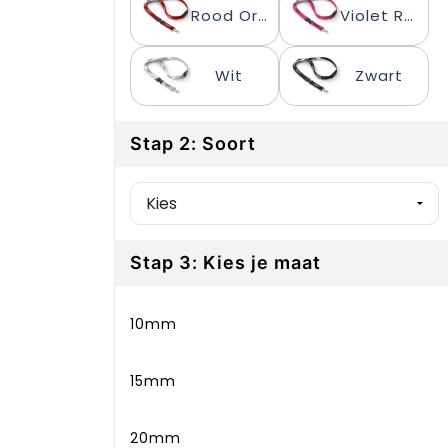
Rood Oranje
Violet Rood
Wit
Zwart
Stap 2: Soort
Stap 3: Kies je maat
10mm
15mm
20mm