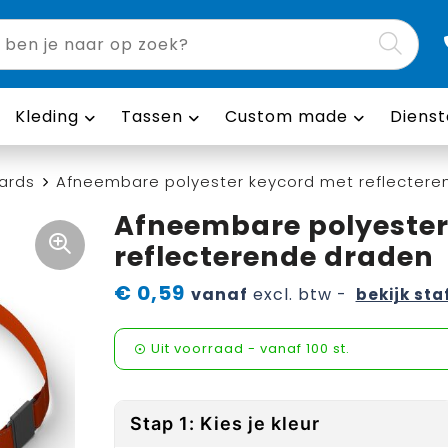
Kleding
Tassen
Custom made
Dienst
ards
Afneembare polyester keycord met reflectere
Afneembare polyester
reflecterende draden
€ 0,59
vanaf
excl. btw -
bekijk sta
Uit voorraad -
vanaf
100 st.
Stap 1: Kies je kleur