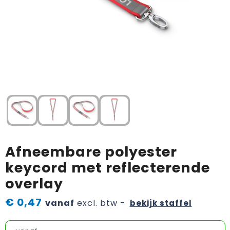
Horeca textiel en accessoires
Handschoenen en Sjaals
Fietstassen
Luchtverfrissers
Textiel
Hoteltextiel
Jassen
Golftassen
Bagageriemen
Tassen
Jassen
Kledingaccessoires
Goodiebags
Handdoeken en strandlakens
Brievenbuspakketten
Kledingaccessoires
Ondergoed, Sokken en Nachtkleding
Heuptassen
Kleden
Ondergoed en Sokken
Overhemden
Jute tassen
Dekens
Overalls
Peuters en Baby's
Katoenen draagtassen
Speelkaarten
Afneembare polyester
Overhemden
Polo's
Kledingtassen
Memo's
keycord met reflecterende
overlay
Polo's
Regenkleding
Koeltassen en Koelboxen
Promo rugzakjes
€ 0,47
vanaf
excl. btw -
bekijk staffel
Reflecterende polo's
Schoenen
Koffers en Trolleys
Bandana's