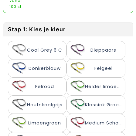
vanaf
Reflecterende vesten
Sweaters
Laptop hoezen en tassen
Lanyards
100 st.
Regenkleding
T-Shirts
Lunchtassen
Plakstrips voor op de telefoon
Restauranttextiel
Vesten
Matrozentassen
Polsbandjes
Stap 1: Kies je kleur
Schoenen
Opbergtassen
Sleutelhangers
Cool Grey 6 C
Dieppaars
Schorten en Sloven
Opvouwbare tassen
PBM's
Donkerblauw
Felgeel
Sweaters
Papieren tassen
Handwaaiers
T-Shirts
Picknicktassen en manden
Zadelhoezen
Felrood
Helder limoengroen
Veiligheidsvesten en Veiligheidshesjes
Promotietassen
Frisbees
Houtskoolgrijs
Klassiek Groen
Vesten
Reistassen
Telefoonhoesjes
Limoengroen
Medium Scharlakenrood
Werkkleding sets
Rugzakken
Spelden en buttons