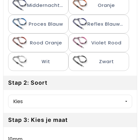
Gehoorbescherming
Schoenentassen
Medailles en prijzen
Middernachtblauw
Oranje
Schoudertassen
Nekwarmers
Proces Blauw
Reflex Blauwe C
Sporttassen
Hoofdbanden
Rood Oranje
Violet Rood
Strandtassen
Caps, hoeden en mutsen
Wit
Zwart
Toilettassen
Yoga en sportmatten
Trolleys
Stap 2: Soort
Waterbestendige tassen
Reistassensets
Stap 3: Kies je maat
10mm