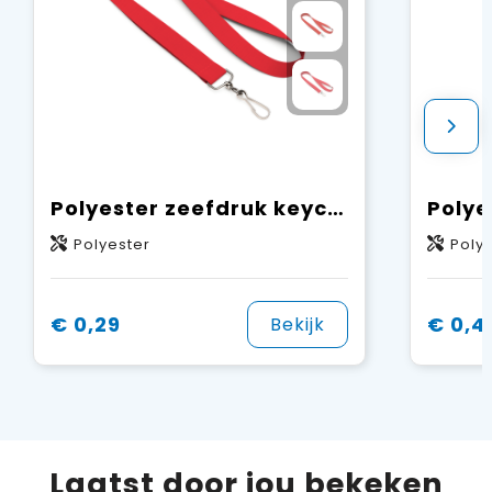
Polyester zeefdruk keycord
Polyester
Poly
€ 0,29
€ 0,4
Bekijk
Laatst door jou bekeken