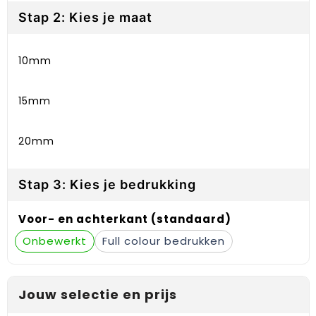
Gehoorbescherming
Schoenentassen
Medailles en prijzen
Stap 2: Kies je maat
Schoudertassen
Nekwarmers
10mm
Sporttassen
Hoofdbanden
15mm
Strandtassen
Caps, hoeden en mutsen
Toilettassen
Yoga en sportmatten
20mm
Trolleys
Stap 3: Kies je bedrukking
Waterbestendige tassen
Voor- en achterkant (standaard)
Reistassensets
Onbewerkt
Full colour
Jouw selectie en prijs