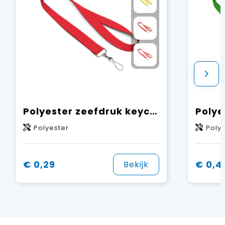
Polyester zeefdruk keycord
Polyester
Poly
€ 0,29
€ 0,4
Bekijk