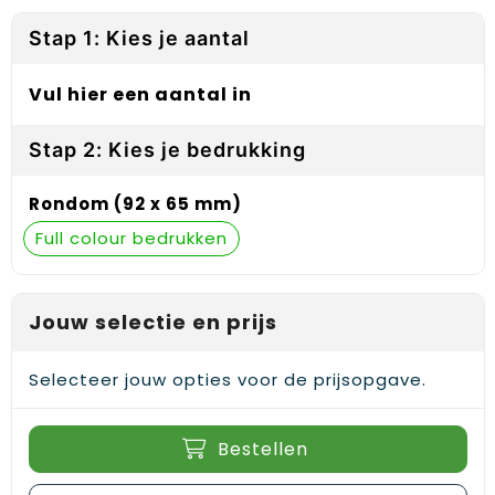
Reflecterende vesten
Sweaters
Laptop hoezen en tassen
Lanyards
Stap 1: Kies je aantal
Regenkleding
T-Shirts
Lunchtassen
Plakstrips voor op de telefoon
Vul hier een aantal in
Restauranttextiel
Vesten
Matrozentassen
Polsbandjes
Stap 2: Kies je bedrukking
Schoenen
Opbergtassen
Sleutelhangers
Rondom (92 x 65 mm)
Schorten en Sloven
Opvouwbare tassen
PBM's
Full colour
Sweaters
Papieren tassen
Handwaaiers
T-Shirts
Picknicktassen en manden
Zadelhoezen
Jouw selectie en prijs
Veiligheidsvesten en Veiligheidshesjes
Promotietassen
Frisbees
Selecteer jouw opties voor de prijsopgave.
Vesten
Reistassen
Telefoonhoesjes
Bestellen
Werkkleding sets
Rugzakken
Spelden en buttons