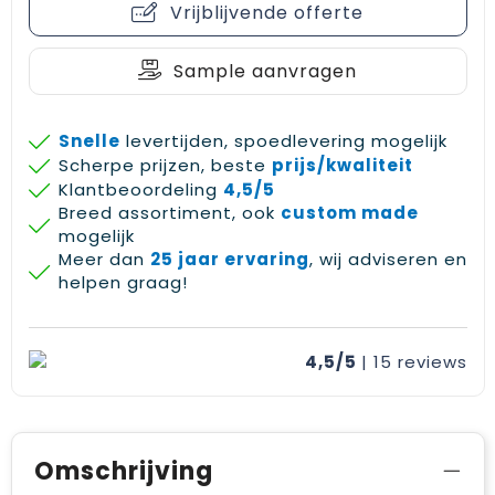
Vrijblijvende offerte
Gehoorbescherming
Schoenentassen
Medailles en prijzen
Schoudertassen
Nekwarmers
Sample aanvragen
Sporttassen
Hoofdbanden
Snelle
levertijden, spoedlevering mogelijk
Scherpe prijzen, beste
prijs/kwaliteit
Strandtassen
Caps, hoeden en mutsen
Klantbeoordeling
4,5/5
Breed assortiment, ook
custom made
Toilettassen
Yoga en sportmatten
mogelijk
Meer dan
25 jaar ervaring
, wij adviseren en
Trolleys
helpen graag!
Waterbestendige tassen
4,5/5
| 15
reviews
Reistassensets
Omschrijving