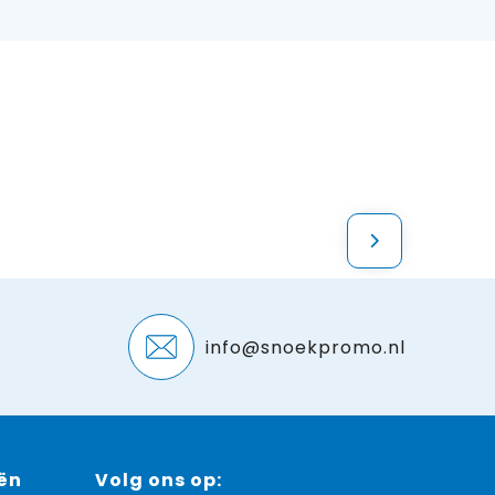
info@snoekpromo.nl
ën
Volg ons op: