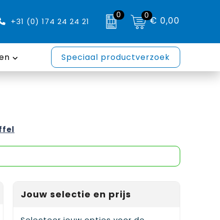
0
0
€ 0,00
+31 (0) 174 24 24 21
en
Speciaal productverzoek
e
ffel
Jouw selectie en prijs
Selecteer jouw opties voor de