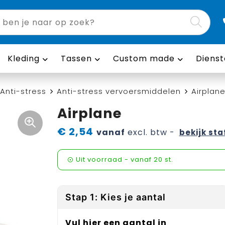
Kleding
Tassen
Custom made
Dienst
Anti-stress
Anti-stress vervoersmiddelen
Airplan
Airplane
€ 2,54
vanaf
excl. btw -
bekijk sta
Uit voorraad -
vanaf
20 st.
Stap 1: Kies je aantal
Vul hier een aantal in