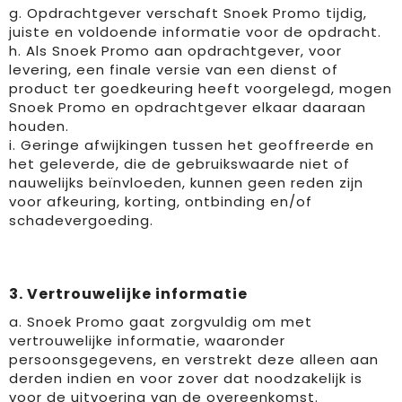
g. Opdrachtgever verschaft Snoek Promo tijdig,
Gehoorbescherming
Schoenentassen
Medailles en prijzen
juiste en voldoende informatie voor de opdracht.
h. Als Snoek Promo aan opdrachtgever, voor
Schoudertassen
Nekwarmers
levering, een finale versie van een dienst of
product ter goedkeuring heeft voorgelegd, mogen
Sporttassen
Hoofdbanden
Snoek Promo en opdrachtgever elkaar daaraan
houden.
Strandtassen
Caps, hoeden en mutsen
i. Geringe afwijkingen tussen het geoffreerde en
het geleverde, die de gebruikswaarde niet of
Toilettassen
Yoga en sportmatten
nauwelijks beïnvloeden, kunnen geen reden zijn
voor afkeuring, korting, ontbinding en/of
schadevergoeding.
Trolleys
Waterbestendige tassen
3. Vertrouwelijke informatie
Reistassensets
a. Snoek Promo gaat zorgvuldig om met
vertrouwelijke informatie, waaronder
persoonsgegevens, en verstrekt deze alleen aan
derden indien en voor zover dat noodzakelijk is
voor de uitvoering van de overeenkomst.