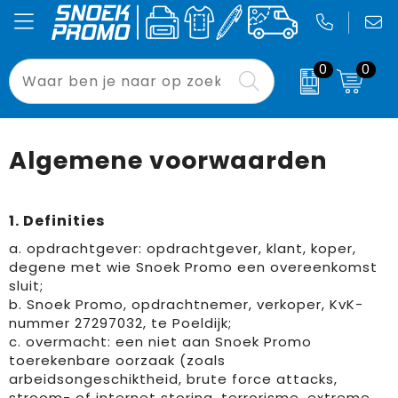
0
0
Been- en voetbescherming
Badtextiel en Douche
Accessoires voor tassen
Laptoptassen
Drukwerk
Relatiegeschenken
Bodywarmers
Blazers
Aktetassen
Opvouwbare tassen
Signing
Pasen
Algemene voorwaarden
Broeken en Rokken
Bodywarmers
Autotassen
Tablethoezen
Binnenreclame
Bloemen, planten en bomen
1. Definities
Caps, Hoeden en Mutsen
Broeken en Rokken
Boodschappentassen
Waterdichte tassen
Custom Made
Drukwerk
a. opdrachtgever: opdrachtgever, klant, koper,
degene met wie Snoek Promo een overeenkomst
E.H.B.O.
Caps, Hoeden en Mutsen
Crossbody tassen
Paraplu's
Binnenreclame
sluit;
b. Snoek Promo, opdrachtnemer, verkoper, KvK-
Gereedschap
Dekens, Fleecedekens en Kussens
Documententassen
Strandstoelen
Buitenreclame
nummer 27297032, te Poeldijk;
c. overmacht: een niet aan Snoek Promo
Gilets
Gezichtsmaskers en mondkapjes
Draagtassen
Blikkoelers
Sport
toerekenbare oorzaak (zoals
arbeidsongeschiktheid, brute force attacks,
Handschoenen en Sjaals
Gilets
Duffeltassen
Zonneschermen
Werkkleding
stroom- of internet storing, terrorisme, extreme