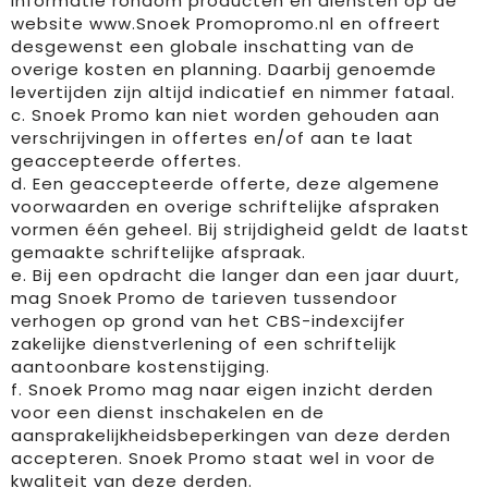
informatie rondom producten en diensten op de
Reflecterende vesten
Sweaters
Laptop hoezen en tassen
Lanyards
website www.Snoek Promopromo.nl en offreert
desgewenst een globale inschatting van de
Regenkleding
T-Shirts
Lunchtassen
Plakstrips voor op de telefoon
overige kosten en planning. Daarbij genoemde
levertijden zijn altijd indicatief en nimmer fataal.
Restauranttextiel
Vesten
Matrozentassen
Polsbandjes
c. Snoek Promo kan niet worden gehouden aan
verschrijvingen in offertes en/of aan te laat
Schoenen
Opbergtassen
Sleutelhangers
geaccepteerde offertes.
d. Een geaccepteerde offerte, deze algemene
Schorten en Sloven
Opvouwbare tassen
PBM's
voorwaarden en overige schriftelijke afspraken
vormen één geheel. Bij strijdigheid geldt de laatst
gemaakte schriftelijke afspraak.
Sweaters
Papieren tassen
Handwaaiers
e. Bij een opdracht die langer dan een jaar duurt,
mag Snoek Promo de tarieven tussendoor
T-Shirts
Picknicktassen en manden
Zadelhoezen
verhogen op grond van het CBS-indexcijfer
zakelijke dienstverlening of een schriftelijk
Veiligheidsvesten en Veiligheidshesjes
Promotietassen
Frisbees
aantoonbare kostenstijging.
f. Snoek Promo mag naar eigen inzicht derden
Vesten
Reistassen
Telefoonhoesjes
voor een dienst inschakelen en de
aansprakelijkheidsbeperkingen van deze derden
Werkkleding sets
Rugzakken
Spelden en buttons
accepteren. Snoek Promo staat wel in voor de
kwaliteit van deze derden.