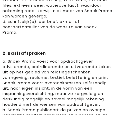
files, extreem weer, wateroverlast), waardoor
Horeca textiel en accessoires
Handschoenen en Sjaals
Fietstassen
Luchtverfrissers
Textiel
nakoming redelijkerwijs niet meer van Snoek Promo
kan worden gevergd;
d. schriftelijk(e): per brief, e-mail of
Hoteltextiel
Jassen
Golftassen
Bagageriemen
Tassen
contactformulier van de website van Snoek
Promo.
Jassen
Kledingaccessoires
Goodiebags
Handdoeken en strandlakens
Brievenbuspakketten
Kledingaccessoires
Ondergoed, Sokken en Nachtkleding
Heuptassen
Kleden
2. Basisafspraken
Ondergoed en Sokken
Overhemden
Jute tassen
Dekens
a. Snoek Promo voert voor opdrachtgever
adviserende, coördinerende en uitvoerende taken
Overalls
Peuters en Baby's
Katoenen draagtassen
Speelkaarten
uit op het gebied van relatiegeschenken,
vormgeving, reclame, textiel, belettering en print.
Overhemden
Polo's
Kledingtassen
Memo's
Snoek Promo voert overeenkomsten zelfstandig
uit, naar eigen inzicht, in de vorm van een
Polo's
Regenkleding
Koeltassen en Koelboxen
Promo rugzakjes
inspanningsverplichting, maar zo zorgvuldig en
deskundig mogelijk en zoveel mogelijk rekening
Reflecterende polo's
Schoenen
Koffers en Trolleys
Bandana's
houdend met de wensen van opdrachtgever.
b. Snoek Promo publiceert de prijzen en overige