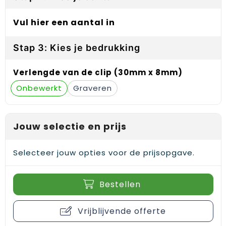
Gehoorbescherming
Schoenentassen
Medailles en prijzen
Vul hier een aantal in
Schoudertassen
Nekwarmers
Stap 3: Kies je bedrukking
Sporttassen
Hoofdbanden
Verlengde van de clip (30mm x 8mm)
Strandtassen
Caps, hoeden en mutsen
Onbewerkt
Graveren
Toilettassen
Yoga en sportmatten
Trolleys
Jouw selectie en prijs
Waterbestendige tassen
Selecteer jouw opties voor de prijsopgave.
Reistassensets
Bestellen
Vrijblijvende offerte